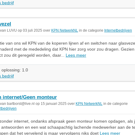
 bedrijf
vezel
 van LUVU op 03 juli 2025 over
KPN NetwerkNL
in de categorie
Internetbedrijven
tie van ons wil KPN van de koperen lijnen af en switchen naar glasveze
enaderd met de mededeling dat KPN hier zorg voor zou dragen. Gezien
t zou dit geregeld worden, daar...
Lees meer
 oplossing: 1.0
 bedrijf
 internet/Geen monteur
 van
bartborst@live.nl
op 15 januari 2025 over
KPN NetwerkNL
in de categorie
etbedrijven
zonder internet, ondanks afspraak geen monteur komen opdagen, als je 
antwoorden en een wat schaapachtig lachende medewerker aan de te
ppen dat het vervelend is maar vervolgens niks doet
Lees meer