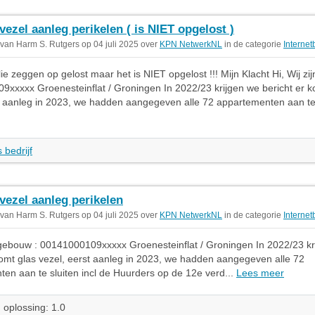
vezel aanleg perikelen ( is NIET opgelost )
 van Harm S. Rutgers op 04 juli 2025 over
KPN NetwerkNL
in de categorie
Internet
ie zeggen op gelost maar het is NIET opgelost !!! Mijn Klacht Hi, Wij zi
xxxxx Groenesteinflat / Groningen In 2022/23 krijgen we bericht er k
t aanleg in 2023, we hadden aangegeven alle 72 appartementen aan te s
 bedrijf
vezel aanleg perikelen
 van Harm S. Rutgers op 04 juli 2025 over
KPN NetwerkNL
in de categorie
Internet
n gebouw : 00141000109xxxxx Groenesteinflat / Groningen In 2022/23 kr
komt glas vezel, eerst aanleg in 2023, we hadden aangegeven alle 72
en aan te sluiten incl de Huurders op de 12e verd...
Lees meer
 oplossing: 1.0