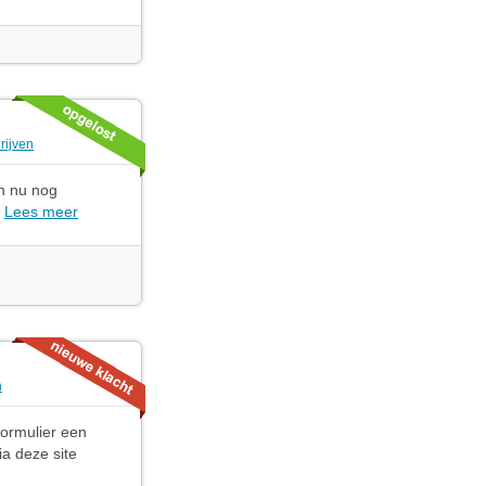
rijven
en nu nog
.
Lees meer
n
formulier een
ia deze site