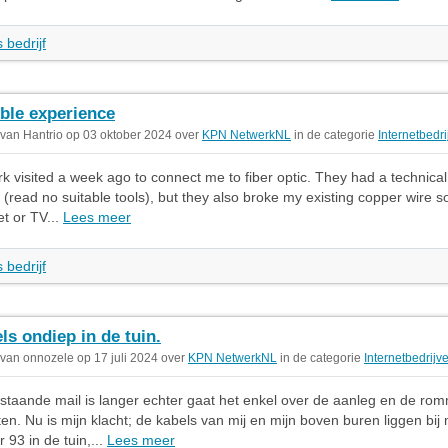
 bedrijf
ible experience
 van Hantrio op 03 oktober 2024 over
KPN NetwerkNL
in de categorie
Internetbedr
 visited a week ago to connect me to fiber optic. They had a technical
(read no suitable tools), but they also broke my existing copper wire so
et or TV...
Lees meer
 bedrijf
ls ondiep in de tuin.
 van onnozele op 17 juli 2024 over
KPN NetwerkNL
in de categorie
Internetbedrijv
taande mail is langer echter gaat het enkel over de aanleg en de romm
ten. Nu is mijn klacht; de kabels van mij en mijn boven buren liggen bi
93 in de tuin,...
Lees meer