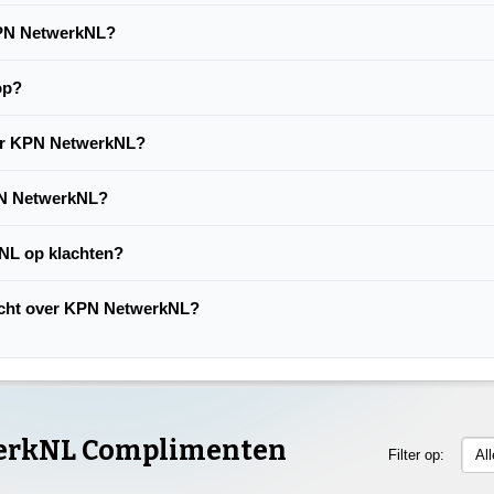
 KPN NetwerkNL?
op?
ver KPN NetwerkNL?
PN NetwerkNL?
NL op klachten?
klacht over KPN NetwerkNL?
erkNL Complimenten
Filter op:
Al