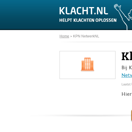
Home
KPN NetwerkNL
K
Bij 
Net
Laatst
Hier