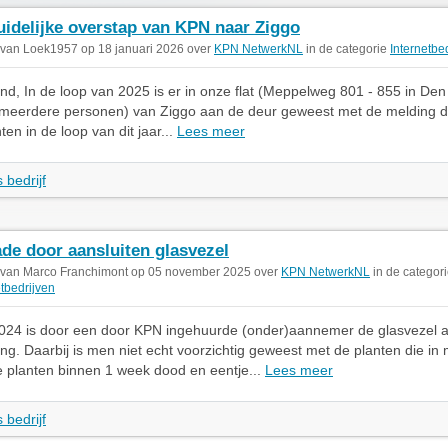
idelijke overstap van KPN naar Ziggo
 van Loek1957 op 18 januari 2026 over
KPN NetwerkNL
in de categorie
Internetbe
, In de loop van 2025 is er in onze flat (Meppelweg 801 - 855 in De
 meerdere personen) van Ziggo aan de deur geweest met de melding 
n in de loop van dit jaar...
Lees meer
 bedrijf
de door aansluiten glasvezel
 van Marco Franchimont op 05 november 2025 over
KPN NetwerkNL
in de categor
etbedrijven
 2024 is door een door KPN ingehuurde (onder)aannemer de glasvezel 
ing. Daarbij is men niet echt voorzichtig geweest met de planten die in 
 planten binnen 1 week dood en eentje...
Lees meer
 bedrijf