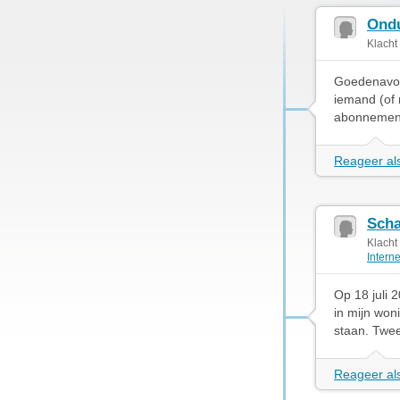
Ondu
Klacht
Goedenavond
iemand (of
abonnemente
Reageer als
Scha
Klacht
Intern
Op 18 juli
in mijn won
staan. Twee
Reageer als