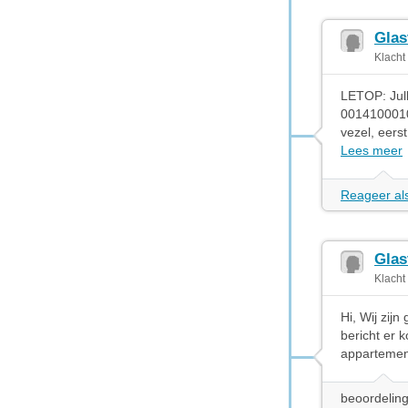
Glas
Klacht
LETOP: Jull
00141000109
vezel, eers
Lees meer
Reageer als
Glas
Klacht
Hi, Wij zij
bericht er 
appartement
beoordeling