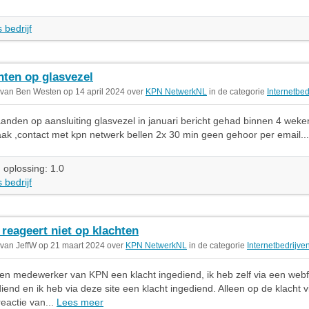
 bedrijf
ten op glasvezel
 van Ben Westen op 14 april 2024 over
KPN NetwerkNL
in de categorie
Internetbed
nden op aansluiting glasvezel in januari bericht gehad binnen 4 wek
ak ,contact met kpn netwerk bellen 2x 30 min geen gehoor per email..
 oplossing: 1.0
 bedrijf
reageert niet op klachten
 van JeffW op 21 maart 2024 over
KPN NetwerkNL
in de categorie
Internetbedrijve
een medewerker van KPN een klacht ingediend, ik heb zelf via een web
diend en ik heb via deze site een klacht ingediend. Alleen op de klacht v
reactie van...
Lees meer