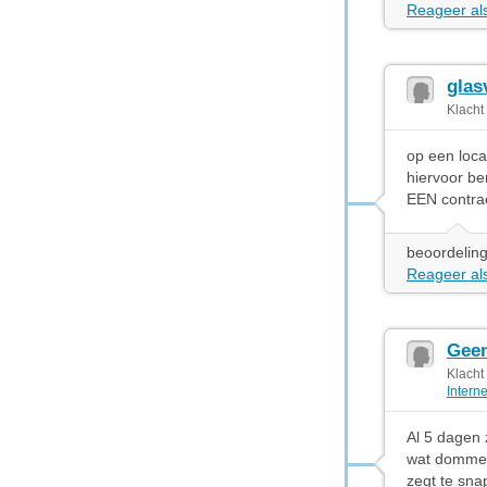
Reageer als
glas
Klacht
op een loca
hiervoor b
EEN contrac
beoordeling
Reageer als
Geen
Klacht
Intern
Al 5 dagen 
wat domme 
zegt te sna