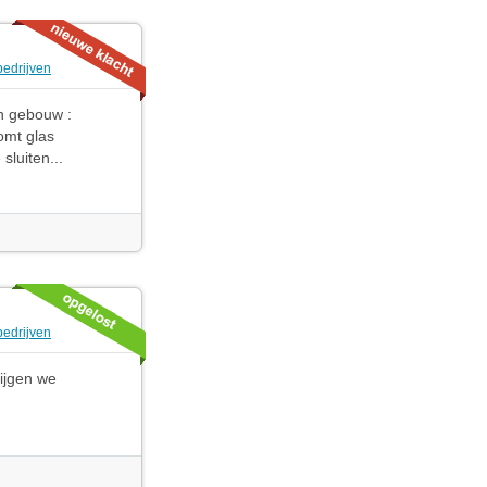
bedrijven
jn gebouw :
omt glas
luiten...
bedrijven
ijgen we