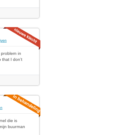
ijven
 problem in
 that I don’t
en
el die is
j mijn buurman