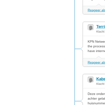
Reageer als
Terr
Klacht
KPN Netwerk
the process 
have intern
Reageer als
Kabe
Klacht
Deze onders
achter gela
huisnummer 