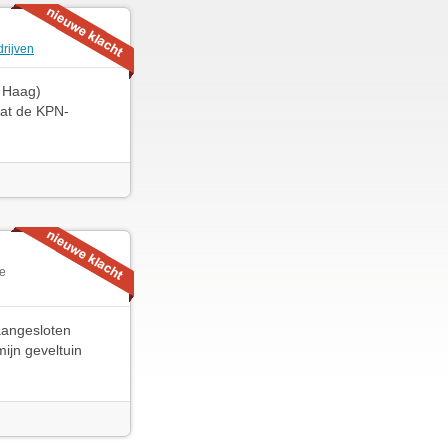
drijven
n Haag)
dat de KPN-
ie
aangesloten
mijn geveltuin