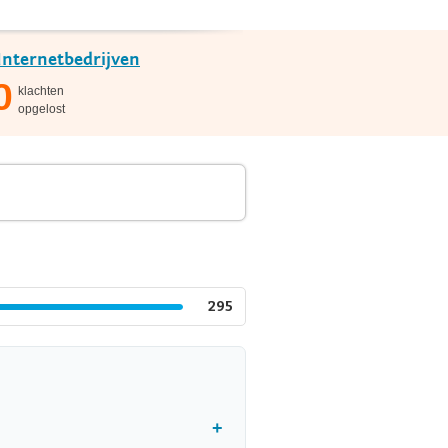
Internetbedrijven
0
klachten
opgelost
295