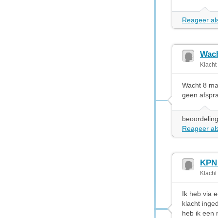
Reageer als
Wach
Klacht
Wacht 8 maa
geen afspra
beoordeling
Reageer als
KPN 
Klacht
Ik heb via 
klacht inge
heb ik een 