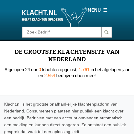
Klacht melden
DE GROOTSTE KLACHTENSITE VAN
Consumentenrecht
NEDERLAND
Afgelopen 24 uur
0
klachten opgelost,
1.761
in het afgelopen jaar
Barometer
en
2.554
bedrijven doen mee!
Voor Bedrijven
Klacht.nl is het grootste onafhankelijke klachtenplatform van
Login
Nederland. Consumenten plaatsen hier publiek een klacht over
een bedrijf. Bedrijven met een account ontvangen automatisch
een melding en kunnen direct reageren. Zo ontstaat een publiek
gesprek dat vaak tot een oplossing leidt.