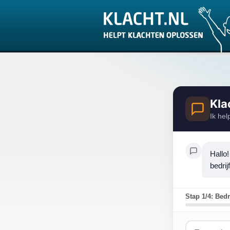
Kla
Ik hel
Hallo!
bedrij
Stap 1/4: Bedr