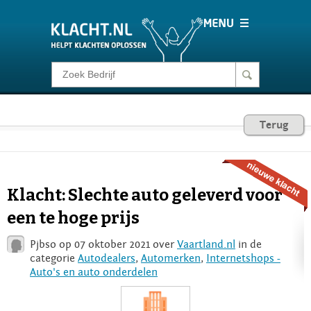
Klacht melden
Consumentenrecht
Terug
Barometer
Klacht: Slechte auto geleverd voor
Voor Bedrijven
een te hoge prijs
Pjbso op 07 oktober 2021 over
Vaartland.nl
in de
Login
categorie
Autodealers
,
Automerken
,
Internetshops -
Auto's en auto onderdelen