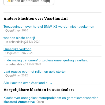
Ik heb dit probleem ook
(0)
Andere klachten over Vaartland.nl
Toezeggingen over herstel BMW iX3 worden niet nagekomen
Open
21 apr 2026
wat een slecht bedrijf
In behandeling
23 feb 2024
Oneerlijke verkoop
Opgelost
21 nov 2023
In de maling genomen/ onprofessioneel gedrag vaartland
In behandeling
14 mei 2023
Laat reactie over het ruilen en geld storten
Open
20 jan 2022
Alle klachten over Vaartland.nl →
Vergelijkbare klachten in Autodealers
Klacht over onopgelost motorprobleem en garantievoorwaarden
Maasstad Automotive
Open