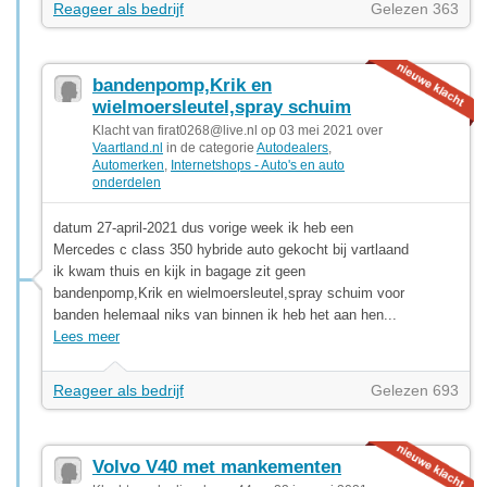
Reageer als bedrijf
Gelezen 363
bandenpomp,Krik en
wielmoersleutel,spray schuim
Klacht van
firat0268@live.nl
op 03 mei 2021 over
Vaartland.nl
in de categorie
Autodealers
,
Automerken
,
Internetshops - Auto's en auto
onderdelen
datum 27-april-2021 dus vorige week ik heb een
Mercedes c class 350 hybride auto gekocht bij vartlaand
ik kwam thuis en kijk in bagage zit geen
bandenpomp,Krik en wielmoersleutel,spray schuim voor
banden helemaal niks van binnen ik heb het aan hen...
Lees meer
Reageer als bedrijf
Gelezen 693
Volvo V40 met mankementen