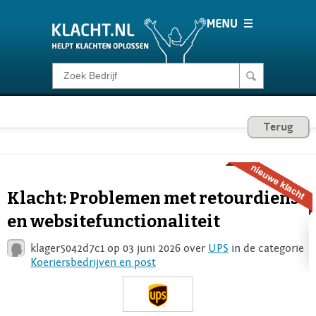
Klacht melden
Consumentenrecht
Terug
Barometer
Klacht: Problemen met retourdienst
Voor Bedrijven
en websitefunctionaliteit
klager5042d7c1 op 03 juni 2026 over
UPS
in de categorie
Login
Koeriersbedrijven en post