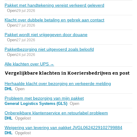
Pakket met handtekening vereist verkeerd geleverd
Open
29 jul 2026
Klacht over dubbele betaling en gebrek aan contact
Open
27 jul 2026
Pakket wordt niet vrijgegeven door douane
Open
27 jul 2026
Pakketbezorging niet uitgevoerd zoals beloofd
Open
24 jul 2026
Alle klachten over UPS →
Vergelijkbare klachten in Koeriersbedrijven en post
Herhaalde klacht over bezorging en verkeerde melding
DHL
Open
Probleem met bezorging van mijn pakket
General Logistics Systems (GLS)
Open
Onbereikbare klantenservice en retourlabel probleem
DHL
Opgelost
Weigering van levering van pakket JVGL0624229102799884
DHL
Opgelost