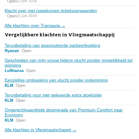
Open
22 jun 2026
Klacht over niet nagekomen ticketvoorwaarden
Open
21 jun 2026
Alle klachten over Transavia →
Vergelijkbare klachten in Vliegmaatschappij
Terugbetaling van geannuleerde parkeerboeking
Ryanair
Open
Gescheiden van mijn vrouw tijdens vlucht zonder mogelijkheid tot
wijziging
Lufthansa
Open
Eenzijdige omboeking van vlucht zonder instemming
KLM
Open
Terugbetaling voor niet geleverde extra stoeloptie
KLM
Open
Ongerechtvaardigde downgrade van Premium Comfort naar
Economy
KLM
Open
Alle klachten in Vliegmaatschappij →