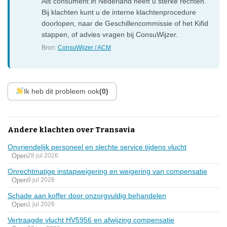
Als consument in Nederland heeft u sterke rechten.
Bij klachten kunt u de interne klachtenprocedure
doorlopen, naar de Geschillencommissie of het Kifid
stappen, of advies vragen bij ConsuWijzer.
Bron:
ConsuWijzer / ACM
Ik heb dit probleem ook
(0)
Andere klachten over Transavia
Onvriendelijk personeel en slechte service tijdens vlucht
Open
28 jul 2026
Onrechtmatige instapweigering en weigering van compensatie
Open
9 jul 2026
Schade aan koffer door onzorgvuldig behandelen
Open
1 jul 2026
Vertraagde vlucht HV5956 en afwijzing compensatie