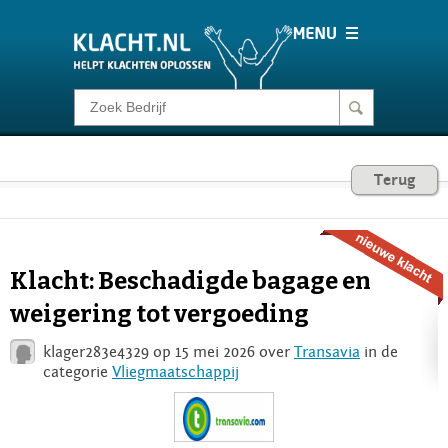
Klacht melden
Consumentenrecht
Terug
Barometer
Klacht: Beschadigde bagage en
Voor Bedrijven
weigering tot vergoeding
klager283e4329 op 15 mei 2026 over
Transavia
in de
Login
categorie
Vliegmaatschappij