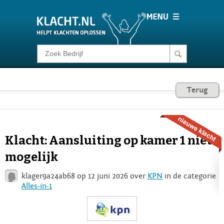
Klacht melden
Consumentenrecht
Terug
Barometer
Klacht: Aansluiting op kamer 1 niet
Voor Bedrijven
mogelijk
klager9a24ab68 op 12 juni 2026 over
KPN
in de categorie
Login
Alles-in-1