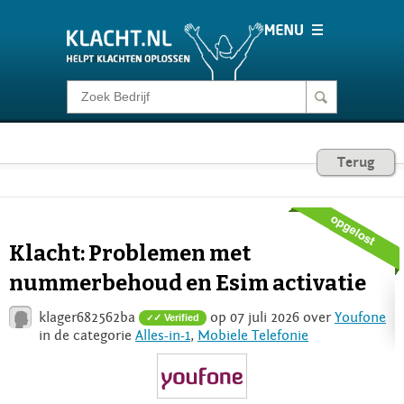
Klacht melden
Consumentenrecht
Terug
Barometer
Klacht: Problemen met
Voor Bedrijven
nummerbehoud en Esim activatie
klager682562ba
op 07 juli 2026 over
Youfone
✓ Verified
Login
in de categorie
Alles-in-1
,
Mobiele Telefonie