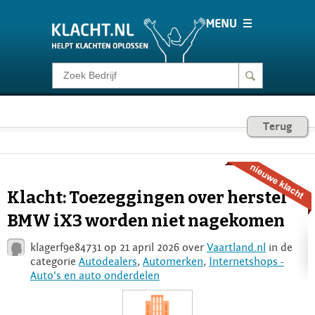
Klacht melden
Consumentenrecht
Terug
Barometer
Klacht: Toezeggingen over herstel
Voor Bedrijven
BMW iX3 worden niet nagekomen
klagerf9e84731 op 21 april 2026 over
Vaartland.nl
in de
Login
categorie
Autodealers
,
Automerken
,
Internetshops -
Auto's en auto onderdelen