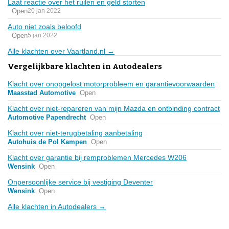
Laat reactie over het ruilen en geld storten
Open
20 jan 2022
Auto niet zoals beloofd
Open
5 jan 2022
Alle klachten over Vaartland.nl →
Vergelijkbare klachten in Autodealers
Klacht over onopgelost motorprobleem en garantievoorwaarden
Maasstad Automotive
Open
Klacht over niet-repareren van mijn Mazda en ontbinding contract
Automotive Papendrecht
Open
Klacht over niet-terugbetaling aanbetaling
Autohuis de Pol Kampen
Open
Klacht over garantie bij remproblemen Mercedes W206
Wensink
Open
Onpersoonlijke service bij vestiging Deventer
Wensink
Open
Alle klachten in Autodealers →