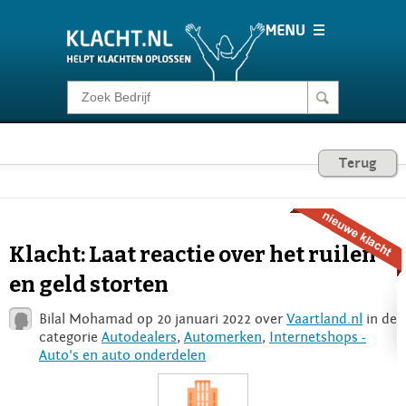
Klacht melden
Consumentenrecht
Terug
Barometer
Klacht: Laat reactie over het ruilen
Voor Bedrijven
en geld storten
Bilal Mohamad op 20 januari 2022 over
Vaartland.nl
in de
Login
categorie
Autodealers
,
Automerken
,
Internetshops -
Auto's en auto onderdelen