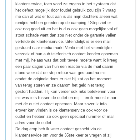
klantenservice, toen vond ze ergens in het systeem dat
het defect mogelijk door foutief gebruik zou zijn ? vraag
me dan af wat er fout aan is als mijn dochters alleen wat
rondjes hebben gereden op de camping ! Step ziet er
ook nog goed uit en het is dus ook geen mogelijke val of
stoot schade want dan zou niet onder de garantie vallen
vertelde de klantenservice. Uiteindelijk is er een mail
gestuurd naar media markt Venlo met het vriendelijke
verzoek of hun aub telefonisch contact konden opnemen
met mij, helaas was dat ook teveel moeite want ik kreeg
een paar dagen van hun een reactie via de mail daarin
stond weer dat de step retour was gestuurd na mij
omdat de originele doos er niet bij zat op het moment
van terug sturen en ze daarom het geld niet terug
gestort hadden. Hij kon verder ook niks betekenen voor
mij was iets tussen de outlet en mij… en ik moest maar
met de outlet contact opnemen. Maar zover ik info
erover kan vinden is de klantenservice ook voor de
outlet en hebben ze ook geen speciaal nummer of mail
adres voor de outlet.
De dag erop heb ik weer contact gezocht via de
klantenservice om voor de 35ste keer te vragen of zij