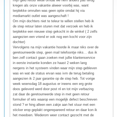
mijn geld retour wilde omdat we hem anders pas terug
kregen als onze vakantie alweer voorbij was, want
terplekke omruilen was geen optie omdat hij via
mediamarkt outlet was aangeschaft !
Om mijn dochters niet te teleur te willen stellen heb ik
de step retour laten sturen met dat verzoek en heb ik
terplekke een nieuwe step gekocht in de winkel ( 2 zelfs
aangezien een vriend er ook nog een kocht voor zijn
dochter)
Vervolgens na mijn vakantie hoorde ik maar niks over de
geretourneerde step, geen mail telefoontje niks… dus ik
ben zelf contact gaan zoeken met jullie klantenservice
in eerste instantie konden ze haast 2 weken lang
nergens in het systeem vinden waar mijn step gebleven
was en wat de status ervan was ivm de terug betaling
aangezien ik 2 jaar garantie op de step heb. Tot vorige
week woensdag 18 augustus er ineens een erg grote
doos geleverd werd door post nl en tot mijn verbazing
zat daar de geretourneerde step in met geen retour
formulier of iets waarop een mogelijk defect beschreven
stond ? er hing alleen een zakje aan het stuur met een
sticker erop geplakt ongerepareerd retour en daar kon ik
het meedoen. Wederom weer contact gezocht met de