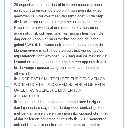
26 augustus en is het dus al bijna één maand geleden
na retour sturen van de step en ik ben nog niks wijzer
geworden ! En tot overmaat van ramp doet nu de step
die ik weer retour heb gekregen het nu dus niet meer
Power bottom werkte al niet meer en ik vrees nu de
accu natuurlijk ook leeg is en wij hebben hem toen die
dag dat de knop niet meer werkte nog aan de lader
gehad ! Wat ik trouwens ook doorheb gegeven aan de
klantenservice is dat ik de step ook niet via de app op
mijn telefoon kon verbinden, ik kreeg dan de melding dat
iemand de step al aangemeld had in een app dus ik gok
bij de vorige eigenaar aangezien deze van de outlet
afkwam !
IK HOOP DAT IK NU TOCH SERIEUS GENOMEN GA
WORDEN DIE DIT PROBLEEM NU EINDELIJK EENS
OP EEN FATSOENLIJKE MANIER KAN
AFHANDELEN…
Ik ben er inmiddels al bijna een maand mee bezig en
dan bijna iedere dag of om de dag weer contact gezocht
met de klantenservice en ben nog niks opgeschoten met
al dat bellen en berichten sturen via fb. Ik zit momenteel
ook echt erover te denken om mijn rechtsbijstand er