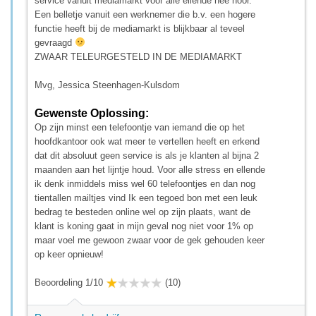
service vanuit mediamarkt voor alle ellende nee hoor.
Een belletje vanuit een werknemer die b.v. een hogere
functie heeft bij de mediamarkt is blijkbaar al teveel
gevraagd
ZWAAR TELEURGESTELD IN DE MEDIAMARKT
Mvg, Jessica Steenhagen-Kulsdom
Gewenste Oplossing:
Op zijn minst een telefoontje van iemand die op het
hoofdkantoor ook wat meer te vertellen heeft en erkend
dat dit absoluut geen service is als je klanten al bijna 2
maanden aan het lijntje houd. Voor alle stress en ellende
ik denk inmiddels miss wel 60 telefoontjes en dan nog
tientallen mailtjes vind Ik een tegoed bon met een leuk
bedrag te besteden online wel op zijn plaats, want de
klant is koning gaat in mijn geval nog niet voor 1% op
maar voel me gewoon zwaar voor de gek gehouden keer
op keer opnieuw!
Beoordeling 1/10
(10)