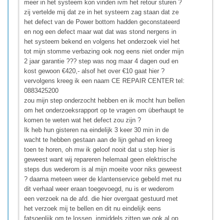
meer in het systeem kon vinden ivm het retour sturen ?
zij vertelde mij dat ze in het systeem zag staan dat ze
het defect van de Power bottom hadden geconstateerd
en nog een defect maar wat dat was stond nergens in
het systeem bekend en volgens het onderzoek viel het
tot mijn stomme verbazing ook nog eens niet onder mijn
2 jaar garantie ??? step was nog maar 4 dagen oud en
kost gewoon €420,- alsof het over €10 gaat hier ?
vervolgens kreeg ik een naam CE REPAIR CENTER tel:
0883425200
zou mijn step onderzocht hebben en ik mocht hun bellen
om het onderzoeksrapport op te vragen om überhaupt te
komen te weten wat het defect zou zijn ?
Ik heb hun gisteren na eindelijk 3 keer 30 min in de
wacht te hebben gestaan aan de lijn gehad en kreeg
toen te horen, oh mw ik geloof nooit dat u step hier is
geweest want wij repareren helemaal geen elektrische
steps dus wederom is al mijn moeite voor niks geweest
? daarna meteen weer de klantenservice gebeld met nu
dit verhaal weer eraan toegevoegd, nu is er wederom
een verzoek na de afd. die hier overgaat gestuurd met
het verzoek mij te bellen en dit nu eindelijk eens
fatsoenlijk om te lossen, inmiddels zitten we ook al op