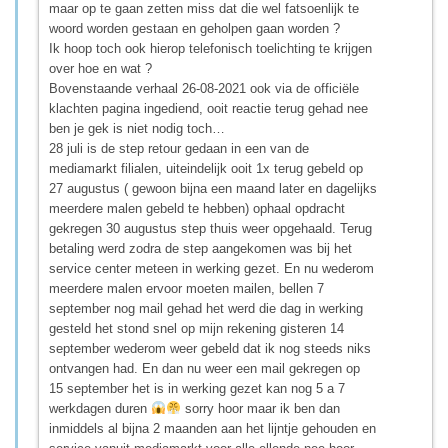
maar op te gaan zetten miss dat die wel fatsoenlijk te
woord worden gestaan en geholpen gaan worden ?
Ik hoop toch ook hierop telefonisch toelichting te krijgen
over hoe en wat ?
Bovenstaande verhaal 26-08-2021 ook via de officiële
klachten pagina ingediend, ooit reactie terug gehad nee
ben je gek is niet nodig toch…
28 juli is de step retour gedaan in een van de
mediamarkt filialen, uiteindelijk ooit 1x terug gebeld op
27 augustus ( gewoon bijna een maand later en dagelijks
meerdere malen gebeld te hebben) ophaal opdracht
gekregen 30 augustus step thuis weer opgehaald. Terug
betaling werd zodra de step aangekomen was bij het
service center meteen in werking gezet. En nu wederom
meerdere malen ervoor moeten mailen, bellen 7
september nog mail gehad het werd die dag in werking
gesteld het stond snel op mijn rekening gisteren 14
september wederom weer gebeld dat ik nog steeds niks
ontvangen had. En dan nu weer een mail gekregen op
15 september het is in werking gezet kan nog 5 a 7
werkdagen duren
sorry hoor maar ik ben dan
inmiddels al bijna 2 maanden aan het lijntje gehouden en