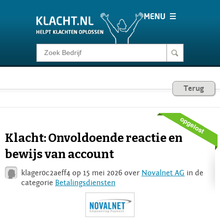
Klacht melden
Consumentenrecht
Terug
Barometer
Klacht: Onvoldoende reactie en
Voor Bedrijven
bewijs van account
klager0c2aeff4 op 15 mei 2026 over
Novalnet AG
in de
Login
categorie
Betalingsdiensten