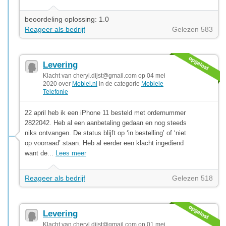
beoordeling oplossing: 1.0
Reageer als bedrijf
Gelezen 583
Levering
Klacht van
cheryl.dijst@gmail.com
op 04 mei
2020 over
Mobiel.nl
in de categorie
Mobiele
Telefonie
22 april heb ik een iPhone 11 besteld met ordernummer
2822042. Heb al een aanbetaling gedaan en nog steeds
niks ontvangen. De status blijft op ‘in bestelling’ of ‘niet
op voorraad’ staan. Heb al eerder een klacht ingediend
want de...
Lees meer
Reageer als bedrijf
Gelezen 518
Levering
Klacht van
cheryl.dijst@gmail.com
op 01 mei