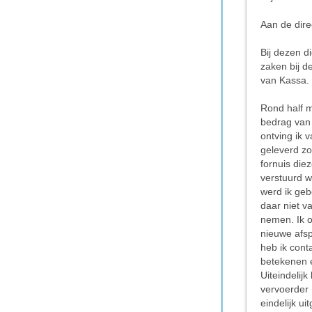
Aan de dire
Bij dezen di
zaken bij d
van Kassa.
Rond half m
bedrag van 
ontving ik 
geleverd zo
fornuis die
verstuurd w
werd ik geb
daar niet v
nemen. Ik 
nieuwe afsp
heb ik cont
betekenen 
Uiteindelij
vervoerder 
eindelijk ui