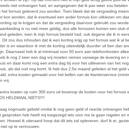
steeds niet ontvangen had, en aangegeven dat ik pas weer zou betalen
het fornuis geleverd zou worden. Toen bleek dat de vergoeding ineen
 kon worden, dat ik eventueel een ander fornuis kon uitkiezen om da
korting op te krijgen en dat de vergoeding daarvoor gebruikt zou word
aanbieding is nu niet meer geldig, dus alle fornuizen komen een stuk d
nd geleden, toen ik mijn fornuis besteld had, ook degene die ik in eers
 Dit zou dus inhouden dat ik een korting krijg op het fornuis wat ik al b
der is en waardoor ik met de korting uiteindelijk duurder uit ben dan an
ijn. Daarnaast heb ik al minimaal voor 50 euro aan telefoonkosten all
eb ik nog 2 keer een dag vrij moeten nemen vanwege de levering en 
nuis en daar komt nog een extra dag bij voor het uitleveren van het nog
nuis, als dat ooit nog komt. Ik heb dus 2,5e maand geleden al het geld 
aald, extra kosten gemaakt voor het bellen van de klantenservice (mini
 vrij.
extra kosten op ruim 300 euro uit bovenop de kosten voor het fornuis 
S HELEMAAL NIETS!!!!
daag nogmaals gebeld omdat ik nog geen geld of reactie ontvangen he
ist gesproken heb heeft mij toegezegd iets voor me te gaan regelen en 
len. Hoewel ik uiteraard hoop dat dit iets zal opleveren, durf ik er, gez
 niet op te vertrouwen.