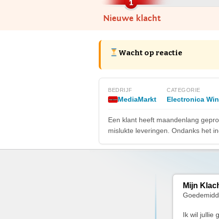
Nieuwe klacht
Wacht op reactie
BEDRIJF
CATEGORIE
MediaMarkt
Electronica Win
Een klant heeft maandenlang geprob
mislukte leveringen. Ondanks het ind
Mijn Klac
Goedemidd
Ik wil julli