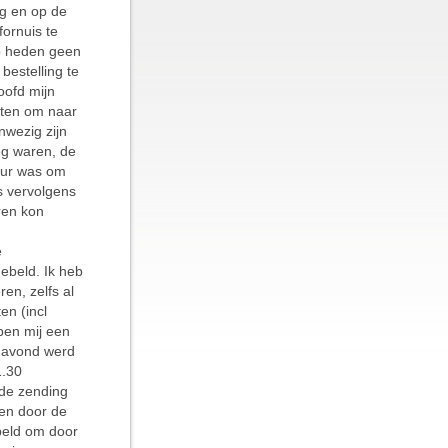
ig en op de
ornuis te
op heden geen
bestelling te
oofd mijn
itten om naar
nwezig zijn
eg waren, de
eur was om
s vervolgens
ren kon
e
ebeld. Ik heb
en, zelfs al
en (incl
ben mij een
 avond werd
1.30
 de zending
ien door de
beld om door