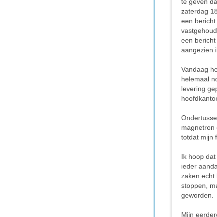
te geven da
zaterdag 18
een bericht
vastgehoud
een bericht
aangezien i
Vandaag heb
helemaal no
levering ge
hoofdkantoo
Ondertussen
magnetron 
totdat mijn 
Ik hoop dat 
ieder aanda
zaken echt b
stoppen, ma
geworden.
Mijn eerder