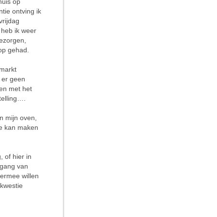
nuis op
tie ontving ik
vrijdag
heb ik weer
bezorgen,
op gehad.
amarkt
 er geen
len met het
telling….
n mijn oven,
de kan maken
 of hier in
 gang van
k ermee willen
ekwestie