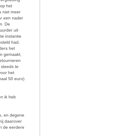
 op het
s niet meer
ar een nader
en. De
uurder uit
te instantie
esteld had,
ders het
een gemaakt,
retourneren
 steeds te
voor het
maal 50 euro)
en ik heb
b, en degene
mij daarover
ien de eerdere