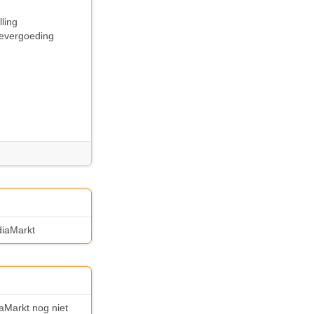
ling
devergoeding
diaMarkt
iaMarkt nog niet