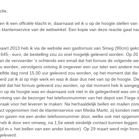
ctie,
en ik een officiële klacht in, daarnaast wil ik u op de hoogte stellen va
e klantenservice van de webwinkel. Een kopie van deze reactie gaat na
aart 2013 heb ik via de website een gasfornuis van Smeg (90cm) gek
645,- euro, de bestelling zou zo snel mogelijk geleverd worden. Op 20
van de vervoerder ’s ochtends een email dat het fornuis de volgende w
u worden, vervolgens ontving ik ongeveer een uur later een andere mai
zelfde dag rond 15.00 uur geleverd zou worden, op het moment dat die 
erd zat ik al op mijn werk en was ik daar dus niet van op de hoogte. D
eld dat het fornuis geleverd zou worden, op dat moment heb ik aangeg
an op de hoogte was en daarnaast ook niet in de gelegenheid was om d
ontving van de bezorger het telefoonnummer van het depot van Fiege
raak voor het leveren te maken. Na herhaaldelijk bellen en mailen zo
act opgenomen met de klantenservice van Media Markt, zij konden niet
en gaven me een ander telefoonnummer door, welke ook niet opgeno
k heb ik door een omweg, na 1,5e week eindelijk contact kunnen leggen
(d.m.v. het bellen van een ander kantoor). Op 29 maart werd mijn forn
tgeleverd.