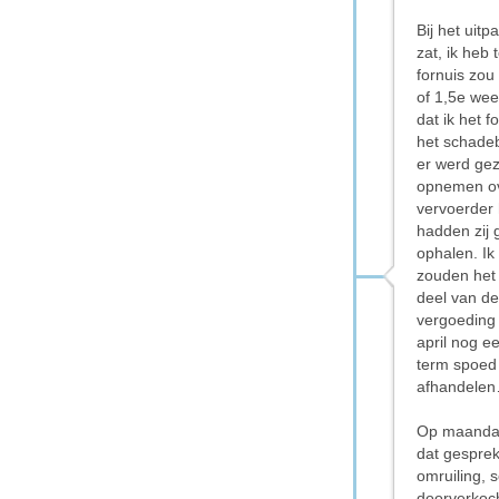
Bij het uit
zat, ik heb
fornuis zou
of 1,5e wee
dat ik het 
het schadeb
er werd gez
opnemen ove
vervoerder 
hadden zij 
ophalen. Ik
zouden het 
deel van de
vergoeding 
april nog e
term spoed 
afhandele
Op maandag
dat gesprek
omruiling, 
doorverkoch