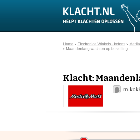
Home
Electronica Winkels - ketens
Media
Maandenlang wachten op bestelling
Klacht: Maandenl
m.kokk