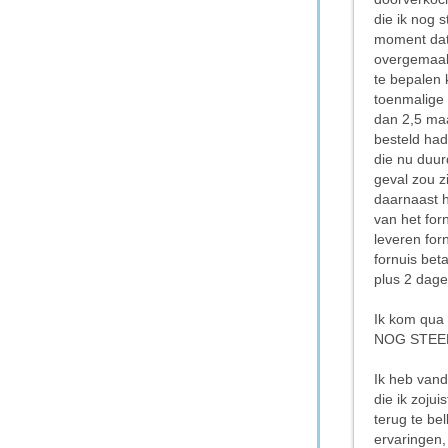
die ik nog 
moment dat 
overgemaakt
te bepalen 
toenmalige 
dan 2,5 maa
besteld had.
die nu duur
geval zou z
daarnaast h
van het for
leveren for
fornuis bet
plus 2 dagen
Ik kom qua 
NOG STEED
Ik heb van
die ik zoju
terug te bel
ervaringen,