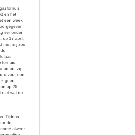
 gasfornuis
kt en het
het een week
 doorgegeven
ag ver onder
 op 17 april,
t met mij zou
 de
Helaas
 fornuis
enomen, zij
euro voor een
 ik geen
woon op 29
 niet wat de
s. Tijdens
oor de
urname alweer
 vergoeding