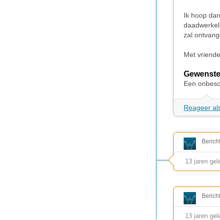
Ik hoop dan
daadwerkeli
zal ontvang
Met vriendel
Gewenste
Een onbesch
Reageer als
Berich
13 jaren ge
Berich
13 jaren ge