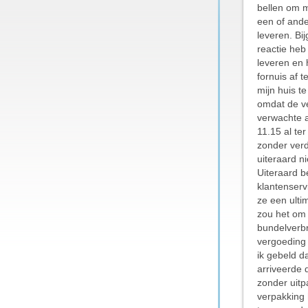
bellen om m
een of ande
leveren. Bi
reactie heb
leveren en 
fornuis af 
mijn huis t
omdat de ve
verwachte 
11.15 al te
zonder verd
uiteraard n
Uiteraard 
klantenserv
ze een ulti
zou het om 
bundelverbr
vergoeding
ik gebeld d
arriveerde 
zonder uitp
verpakking