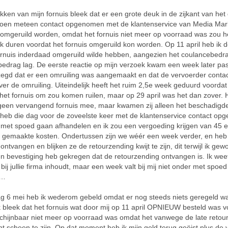
pakken van mijn fornuis bleek dat er een grote deuk in de zijkant van het
 toen meteen contact opgenomen met de klantenservice van Media Mar
 omgeruild worden, omdat het fornuis niet meer op voorraad was zou 
k duren voordat het fornuis omgeruild kon worden. Op 11 april heb ik
fornuis inderdaad omgeruild wilde hebben, aangezien het coulancebedr
edrag lag. De eerste reactie op mijn verzoek kwam een week later pas,
egd dat er een omruiling was aangemaakt en dat de vervoerder contac
r de omruiling. Uiteindelijk heeft het ruim 2,5e week geduurd voordat
het fornuis om zou komen ruilen, maar op 29 april was het dan zover. 
geen vervangend fornuis mee, maar kwamen zij alleen het beschadigde
 heb die dag voor de zoveelste keer met de klantenservice contact opg
met spoed gaan afhandelen en ik zou een vergoeding krijgen van 45 
 gemaakte kosten. Ondertussen zijn we wéér een week verder, en heb
ontvangen en blijken ze de retourzending kwijt te zijn, dit terwijl ik ge
en bevestiging heb gekregen dat de retourzending ontvangen is. Ik weet
bij jullie firma inhoudt, maar een week valt bij mij niet onder met spoed
n…
 6 mei heb ik wederom gebeld omdat er nog steeds niets geregeld wa
 bleek dat het fornuis wat door mij op 11 april OPNIEUW besteld was v
schijnbaar niet meer op voorraad was omdat het vanwege de late reto
t scheen te zijn. Op dat moment heb ik mijn geld terug geëist plus de