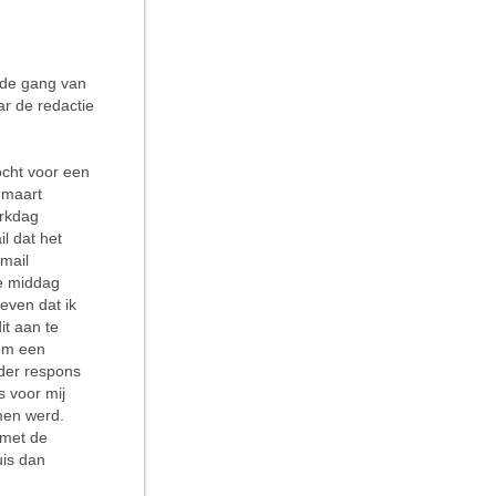
n de gang van
ar de redactie
ocht voor een
 maart
erkdag
l dat het
mail
ie middag
even dat ik
it aan te
 om een
nder respons
s voor mij
men werd.
 met de
uis dan