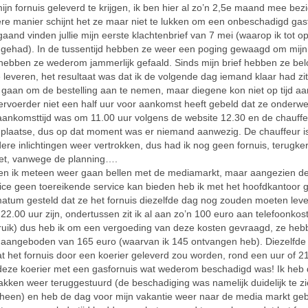
ijn fornuis geleverd te krijgen, ik ben hier al zo’n 2,5e maand mee bez
re manier schijnt het ze maar niet te lukken om een onbeschadigd gasf
jgaand vinden jullie mijn eerste klachtenbrief van 7 mei (waarop ik tot 
 gehad). In de tussentijd hebben ze weer een poging gewaagd om mijn 
hebben ze wederom jammerlijk gefaald. Sinds mijn brief hebben ze bel
te leveren, het resultaat was dat ik de volgende dag iemand klaar had z
e gaan om de bestelling aan te nemen, maar diegene kon niet op tijd aa
rvoerder niet een half uur voor aankomst heeft gebeld dat ze onderw
aankomsttijd was om 11.00 uur volgens de website 12.30 en de chauff
r plaatse, dus op dat moment was er niemand aanwezig. De chauffeur i
ere inlichtingen weer vertrokken, dus had ik nog geen fornuis, terugke
iet, vanwege de planning….
ben ik meteen weer gaan bellen met de mediamarkt, maar aangezien d
ice geen toereikende service kan bieden heb ik met het hoofdkantoor g
matum gesteld dat ze het fornuis diezelfde dag nog zouden moeten lever
22.00 uur zijn, ondertussen zit ik al aan zo’n 100 euro aan telefoonkost
uik) dus heb ik om een vergoeding van deze kosten gevraagd, ze heb
 aangeboden van 165 euro (waarvan ik 145 ontvangen heb). Diezelfde
at het fornuis door een koerier geleverd zou worden, rond een uur of 2
deze koerier met een gasfornuis wat wederom beschadigd was! Ik heb
akken weer teruggestuurd (de beschadiging was namelijk duidelijk te z
 heen) en heb de dag voor mijn vakantie weer naar de media markt ge