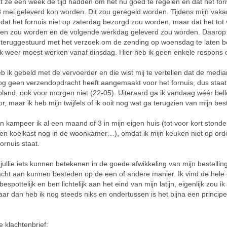
t ze een week de tijd hadden om het nu goed te regelen en dat het for
 mei geleverd kon worden. Dit zou geregeld worden. Tijdens mijn vakan
 dat het fornuis niet op zaterdag bezorgd zou worden, maar dat het tot 
en zou worden en de volgende werkdag geleverd zou worden. Daarop 
 teruggestuurd met het verzoek om de zending op woensdag te laten 
k weer moest werken vanaf dinsdag. Hier heb ik geen enkele respons 
 ik gebeld met de vervoerder en die wist mij te vertellen dat de medi
g geen verzendopdracht heeft aangemaakt voor het fornuis, dus staat
pland, ook voor morgen niet (22-05). Uiteraard ga ik vandaag wéér bel
r, maar ik heb mijn twijfels of ik ooit nog wat ga terugzien van mijn bes
 kampeer ik al een maand of 3 in mijn eigen huis (tot voor kort stonde
en koelkast nog in de woonkamer…), omdat ik mijn keuken niet op or
fornuis staat.
jullie iets kunnen betekenen in de goede afwikkeling van mijn bestelling,
cht aan kunnen besteden op de een of andere manier. Ik vind de hele
espottelijk en ben lichtelijk aan het eind van mijn latijn, eigenlijk zou i
ar dan heb ik nog steeds niks en ondertussen is het bijna een princip
e klachtenbrief: