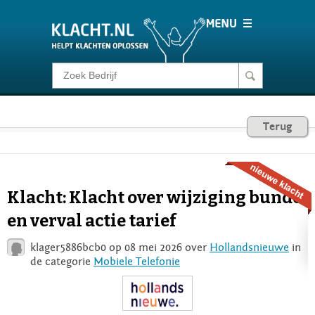
Klacht melden
Consumentenrecht
Terug
Barometer
Klacht: Klacht over wijziging bundel
Voor Bedrijven
en verval actie tarief
klager5886bcb0 op 08 mei 2026 over
Hollandsnieuwe
in
Login
de categorie
Mobiele Telefonie