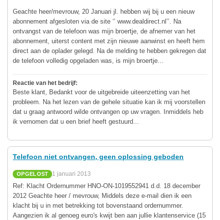
Geachte heer/mevrouw, 20 Januari jl. hebben wij bij u een nieuw
abonnement afgesloten via de site ‘’ www.dealdirect.nl’’. Na
ontvangst van de telefoon was mijn broertje, de afnemer van het
abonnement, uiterst content met zijn nieuwe aanwinst en heeft hem
direct aan de oplader gelegd. Na de melding te hebben gekregen dat
de telefoon volledig opgeladen was, is mijn broertje...
Reactie van het bedrijf:
Beste klant, Bedankt voor de uitgebreide uiteenzetting van het
probleem. Na het lezen van de gehele situatie kan ik mij voorstellen
dat u graag antwoord wilde ontvangen op uw vragen. Inmiddels heb
ik vernomen dat u een brief heeft gestuurd...
Telefoon niet ontvangen, geen oplossing geboden
1 januari 2013
OPGELOST
Ref: Klacht Ordernummer HNO-ON-1019552941 d.d. 18 december
2012 Geachte heer / mevrouw, Middels deze e-mail dien ik een
klacht bij u in met betrekking tot bovenstaand ordernummer.
Aangezien ik al genoeg euro's kwijt ben aan jullie klantenservice (15