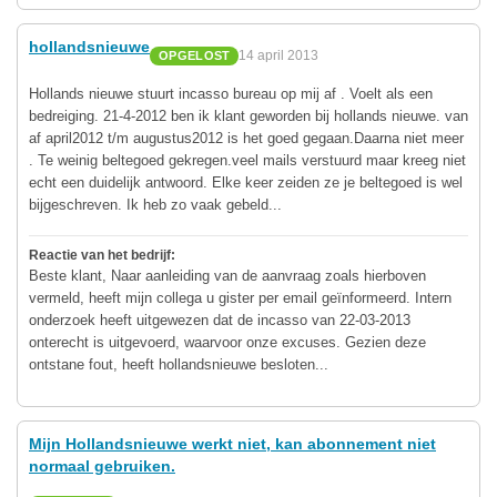
hollandsnieuwe
14 april 2013
OPGELOST
Hollands nieuwe stuurt incasso bureau op mij af . Voelt als een
bedreiging. 21-4-2012 ben ik klant geworden bij hollands nieuwe. van
af april2012 t/m augustus2012 is het goed gegaan.Daarna niet meer
. Te weinig beltegoed gekregen.veel mails verstuurd maar kreeg niet
echt een duidelijk antwoord. Elke keer zeiden ze je beltegoed is wel
bijgeschreven. Ik heb zo vaak gebeld...
Reactie van het bedrijf:
Beste klant, Naar aanleiding van de aanvraag zoals hierboven
vermeld, heeft mijn collega u gister per email geïnformeerd. Intern
onderzoek heeft uitgewezen dat de incasso van 22-03-2013
onterecht is uitgevoerd, waarvoor onze excuses. Gezien deze
ontstane fout, heeft hollandsnieuwe besloten...
Mijn Hollandsnieuwe werkt niet, kan abonnement niet
normaal gebruiken.