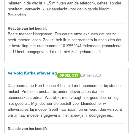
minuten in de wacht + 15 minuten aan de telefoon), geheel zonder
resultaat, verwacht ik uw aandacht voor de volgende klacht.
Bovendien...
Reactie van het bedrijf:
Beste meneer Hoogeveen, Ten eerste onze excuses dat het zo
heeft moeten lopen. Zojuist heb ik in het systeem kunnen zien dat
je bestelling met ordernummer 1019552941 inderdaad geannuleerd
is. U heeft aangegeven dat u dit niet zelf gedaan heeft....
Vervolg Kafka aflevering
19 mei 2013
OPGELOST
Dag heer/dame Een I phone 4 besteld met abonnement bij student
mobiel. Probleem onstaat bij ander aflever adres dan de
abonnee/klant adres. Wat blijkt men vraagt niet goed door en legt
niet goed uit. Mijn dochter die bestelt voor kleindochter wil
afleveradres bij moeder.Geeft haar naam op en wordt dan verzocht
om al haar moeder's gegevens. Het rijbewijs nr doorgegeven...
Reactie van het bedrijf: