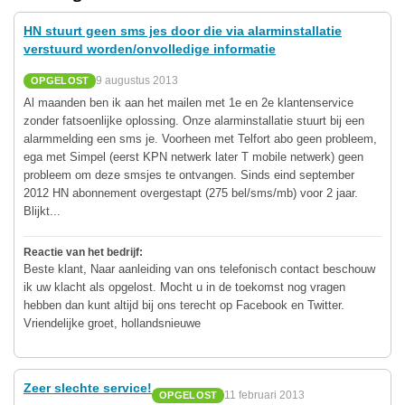
HN stuurt geen sms jes door die via alarminstallatie
verstuurd worden/onvolledige informatie
9 augustus 2013
OPGELOST
Al maanden ben ik aan het mailen met 1e en 2e klantenservice
zonder fatsoenlijke oplossing. Onze alarminstallatie stuurt bij een
alarmmelding een sms je. Voorheen met Telfort abo geen probleem,
ega met Simpel (eerst KPN netwerk later T mobile netwerk) geen
probleem om deze smsjes te ontvangen. Sinds eind september
2012 HN abonnement overgestapt (275 bel/sms/mb) voor 2 jaar.
Blijkt...
Reactie van het bedrijf:
Beste klant, Naar aanleiding van ons telefonisch contact beschouw
ik uw klacht als opgelost. Mocht u in de toekomst nog vragen
hebben dan kunt altijd bij ons terecht op Facebook en Twitter.
Vriendelijke groet, hollandsnieuwe
Zeer slechte service!
11 februari 2013
OPGELOST