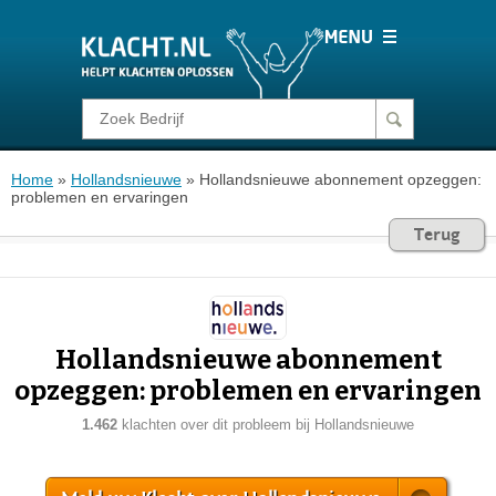
Klacht melden
Home
»
Hollandsnieuwe
»
Hollandsnieuwe abonnement opzeggen:
Consumentenrecht
problemen en ervaringen
Terug
Barometer
Voor Bedrijven
Hollandsnieuwe abonnement
opzeggen: problemen en ervaringen
Login
1.462
klachten over dit probleem bij Hollandsnieuwe