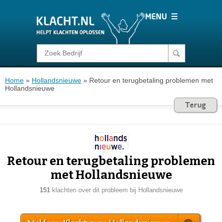
Klacht melden
Home
»
Hollandsnieuwe
»
Retour en terugbetaling problemen met
Consumentenrecht
Hollandsnieuwe
Terug
Barometer
Voor Bedrijven
Retour en terugbetaling problemen
met Hollandsnieuwe
Login
151
klachten over dit probleem bij Hollandsnieuwe