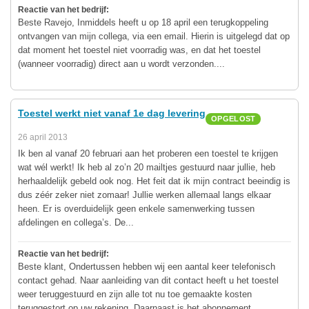
Reactie van het bedrijf:
Beste Ravejo, Inmiddels heeft u op 18 april een terugkoppeling
ontvangen van mijn collega, via een email. Hierin is uitgelegd dat op
dat moment het toestel niet voorradig was, en dat het toestel
(wanneer voorradig) direct aan u wordt verzonden....
Toestel werkt niet vanaf 1e dag levering
OPGELOST
26 april 2013
Ik ben al vanaf 20 februari aan het proberen een toestel te krijgen
wat wél werkt! Ik heb al zo’n 20 mailtjes gestuurd naar jullie, heb
herhaaldelijk gebeld ook nog. Het feit dat ik mijn contract beeindig is
dus zéér zeker niet zomaar! Jullie werken allemaal langs elkaar
heen. Er is overduidelijk geen enkele samenwerking tussen
afdelingen en collega’s. De...
Reactie van het bedrijf:
Beste klant, Ondertussen hebben wij een aantal keer telefonisch
contact gehad. Naar aanleiding van dit contact heeft u het toestel
weer teruggestuurd en zijn alle tot nu toe gemaakte kosten
teruggestort op uw rekening. Daarnaast is het abonnement