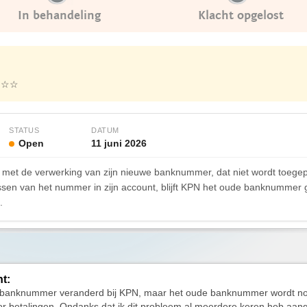
In behandeling
Klacht opgelost
★☆☆
STATUS
DATUM
Open
11 juni 2026
 met de verwerking van zijn nieuwe banknummer, dat niet wordt toege
en van het nummer in zijn account, blijft KPN het oude banknummer g
.
ht:
n banknummer veranderd bij KPN, maar het oude banknummer wordt n
or betalingen. Ondanks dat ik dit probleem al meerdere keren heb aang