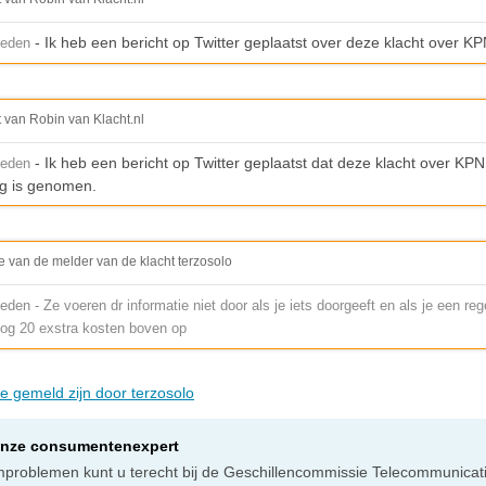
- Ik heb een bericht op Twitter geplaatst over deze klacht over K
leden
t van Robin van Klacht.nl
- Ik heb een bericht op Twitter geplaatst dat deze klacht over KPN
leden
g is genomen.
e van de melder van de klacht terzosolo
den - Ze voeren dr informatie niet door als je iets doorgeeft en als je een reg
og 20 exstra kosten boven op
ie gemeld zijn door terzosolo
onze consumentenexpert
omproblemen kunt u terecht bij de Geschillencommissie Telecommunicati