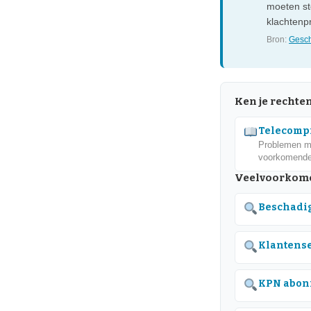
moeten sto
klachtenp
Bron:
Gesch
Ken je rechte
Telecompr
Problemen me
voorkomende
Veelvoorkom
Beschadig
Klantens
KPN abon