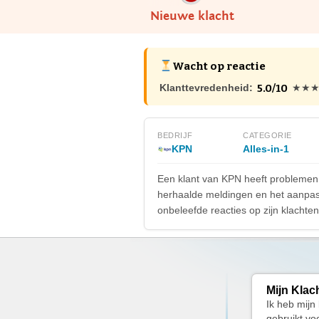
Nieuwe klacht
Wacht op reactie
5.0/10
Klanttevredenheid:
★★
BEDRIJF
CATEGORIE
KPN
Alles-in-1
Een klant van KPN heeft problemen
herhaalde meldingen en het aanpass
onbeleefde reacties op zijn klachten
Mijn Klac
Ik heb mij
gebruikt vo