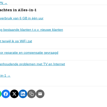
KPN →
achten in Alles-in-1
verbruik van 6 GB in één uur
g bestaande klanten t.o.v. nieuwe klanten
 terwijl ik op WiFi zat
voor reparatie en compensatie gevraagd
aanhoudende problemen met TV en Internet
s-in-1 →