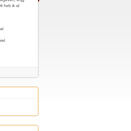
t heb ik al
at
iel.