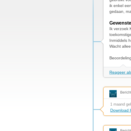
ik enkel ee
gedaan, ma
Gewenste
Ik verzoek
toekomstig
Inmiddels h
Wacht alle
Beoordelin
Reageer als
Berich
1 maand ge
Download h
Berich