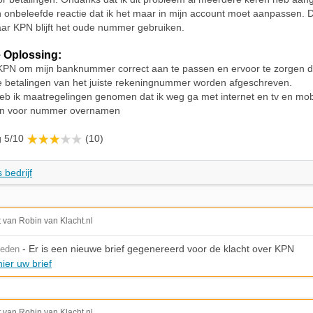
n onbeleefde reactie dat ik het maar in mijn account moet aanpassen. Di
ar KPN blijft het oude nummer gebruiken.
 Oplossing:
 KPN om mijn banknummer correct aan te passen en ervoor te zorgen d
e betalingen van het juiste rekeningnummer worden afgeschreven.
eb ik maatregelingen genomen dat ik weg ga met internet en tv en mob
en voor nummer overnamen
g 5/10
(10)
 bedrijf
t van Robin van Klacht.nl
- Er is een nieuwe brief gegenereerd voor de klacht over KPN
leden
ier uw brief
t van Robin van Klacht.nl