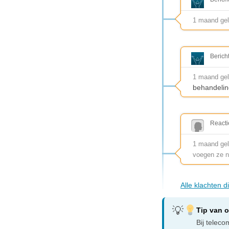
1 maand ge
Berich
1 maand ge
behandelin
Reacti
1 maand gele
voegen ze n
Alle klachten d
Tip van 
Bij telec