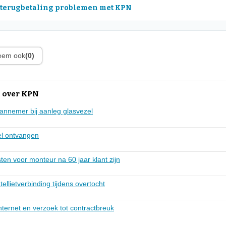
 terugbetaling problemen met KPN
leem ook
(0)
 over KPN
nnemer bij aanleg glasvezel
el ontvangen
ten voor monteur na 60 jaar klant zijn
ellietverbinding tijdens overtocht
ternet en verzoek tot contractbreuk