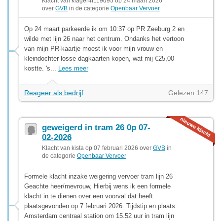
Klacht van klager4f119d95 op 24 maart 2026
over
GVB
in de categorie
Openbaar Vervoer
Op 24 maart parkeerde ik om 10:37 op PR Zeeburg 2 en
wilde met lijn 26 naar het centrum. Ondanks het vertoon
van mijn PR-kaartje moest ik voor mijn vrouw en
kleindochter losse dagkaarten kopen, wat mij €25,00
kostte. 's...
Lees meer
Reageer als bedrijf
Gelezen 147
geweigerd in tram 26 0p 07-
02-2026
Klacht van kista op 07 februari 2026 over
GVB
in
de categorie
Openbaar Vervoer
Formele klacht inzake weigering vervoer tram lijn 26
Geachte heer/mevrouw, Hierbij wens ik een formele
klacht in te dienen over een voorval dat heeft
plaatsgevonden op 7 februari 2026. Tijdstip en plaats:
Amsterdam centraal station om 15.52 uur in tram lijn