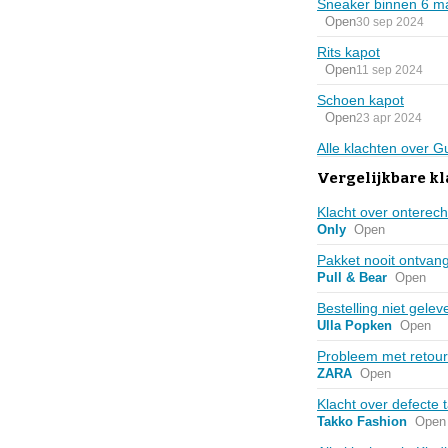
Sneaker binnen 6 ma
Open
30 sep 2024
Rits kapot
Open
11 sep 2024
Schoen kapot
Open
23 apr 2024
Alle klachten over 
Vergelijkbare k
Klacht over onterec
Only
Open
Pakket nooit ontvan
Pull & Bear
Open
Bestelling niet gele
Ulla Popken
Open
Probleem met retou
ZARA
Open
Klacht over defecte 
Takko Fashion
Open