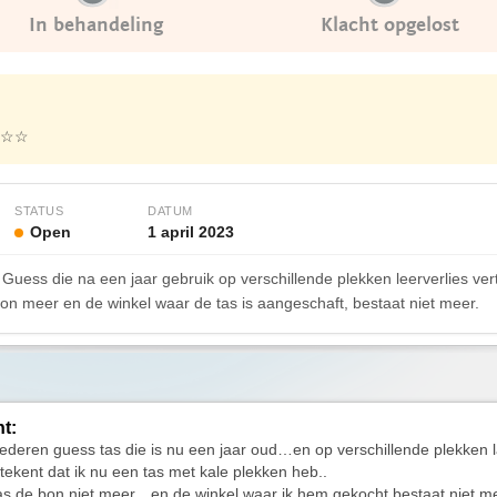
In behandeling
Klacht opgelost
☆☆
STATUS
DATUM
Open
1 april 2023
 Guess die na een jaar gebruik op verschillende plekken leerverlies ve
 bon meer en de winkel waar de tas is aangeschaft, bestaat niet meer.
ht:
lederen guess tas die is nu een jaar oud…en op verschillende plekken l
ekent dat ik nu een tas met kale plekken heb..
aas de bon niet meer…en de winkel waar ik hem gekocht bestaat niet 