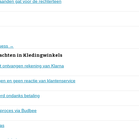
anden gat voor de rechterteen
Guess →
lachten in Kledingwinkels
ht ontvangen rekening van Klarna
gen en geen reactie van klantenservice
verd ondanks betaling
rproces via Budbee
tas