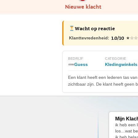
Nieuwe klacht
Wacht op reactie
1.0/10
Klanttevredenheid:
★☆☆
BEDRIJF
CATEGORIE
Guess
Kledingwinkels
Een klant heeft een lederen tas van
zichtbaar zijn. De klant heeft geen
Mijn Klac
ik heb een 
los…wat bet
ik heb hel