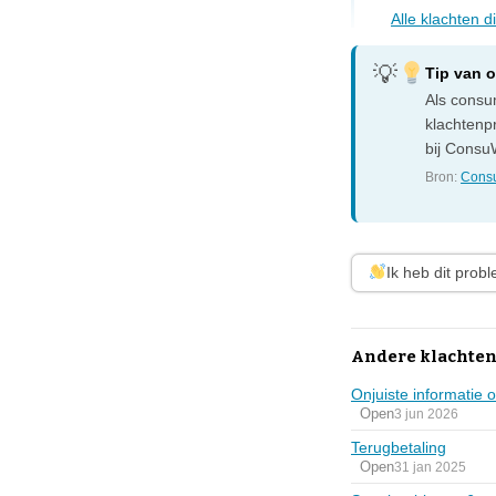
Alle klachten 
Tip van 
Als consum
klachtenp
bij ConsuW
Bron:
Consu
Ik heb dit prob
Andere klachten
Onjuiste informatie 
Open
3 jun 2026
Terugbetaling
Open
31 jan 2025