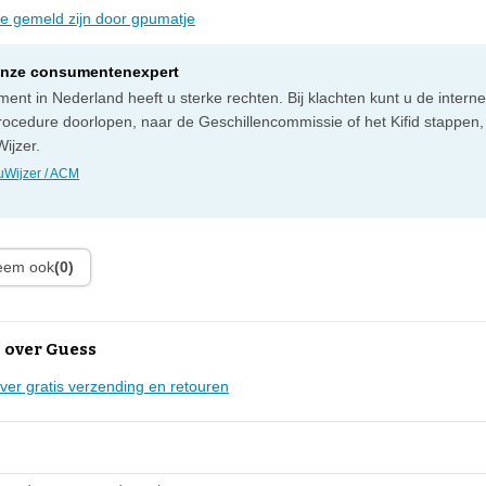
die gemeld zijn door gpumatje
onze consumentenexpert
ent in Nederland heeft u sterke rechten. Bij klachten kunt u de intern
rocedure doorlopen, naar de Geschillencommissie of het Kifid stappen,
ijzer.
Wijzer / ACM
leem ook
(0)
 over Guess
over gratis verzending en retouren