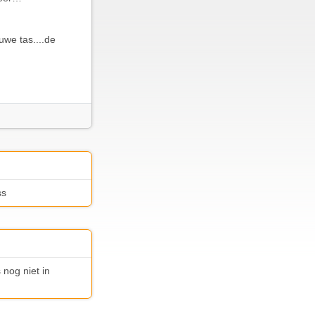
uwe tas....de
ss
 nog niet in