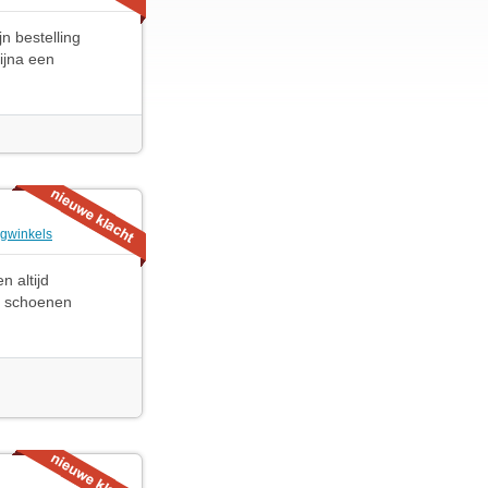
n bestelling
ijna een
ngwinkels
n altijd
s schoenen