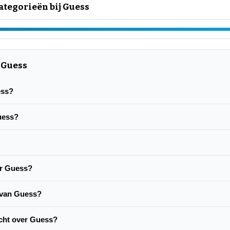
tegorieën bij Guess
 Guess
ess?
Guess?
er Guess?
e van Guess?
lacht over Guess?