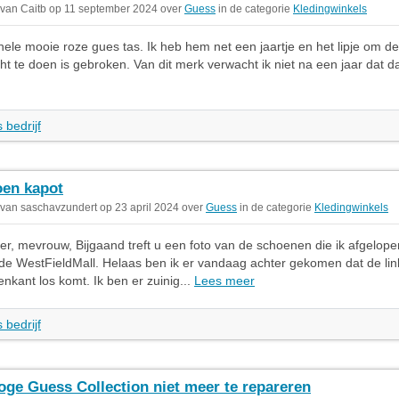
 van Caitb op 11 september 2024 over
Guess
in de categorie
Kledingwinkels
hele mooie roze gues tas. Ik heb hem net een jaartje en het lipje om de
ht te doen is gebroken. Van dit merk verwacht ik niet na een jaar dat da
 bedrijf
en kapot
 van saschavzundert op 23 april 2024 over
Guess
in de categorie
Kledingwinkels
r, mevrouw, Bijgaand treft u een foto van de schoenen die ik afgelope
 de WestFieldMall. Helaas ben ik er vandaag achter gekomen dat de li
nkant los komt. Ik ben er zuinig...
Lees meer
 bedrijf
oge Guess Collection niet meer te repareren