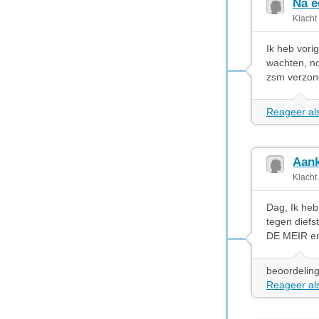
Na e
Klacht
Ik heb vori
wachten, no
zsm verzond
Reageer als
Aank
Klacht
Dag, Ik he
tegen diefs
DE MEIR en
beoordeling
Reageer als