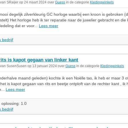
 van SRaijer op 24 maart 2024 over
Guess
in de categorie
Kledingwinkels
mooi degelijk zilverkleurig GC horloge waarbij een kroon is gebroken (
 stelt) Het horloge heb ik ter reparatie naar de juwelier gebracht en di
deling dat er voor...
Lees meer
 bedrijf
rits is kapot gegaan van linker kant
 van SusenSusen op 13 januari 2024 over
Guess
in de categorie
Kledingwinkels
derhalve maand geleden) kochte ik een Noëlle tas, ik heb er maar 3 o
het is kapot gegaan van rits en beetje ontploft van de rechter kant , ik 
e...
Lees meer
 oplossing: 1.0
 bedrijf