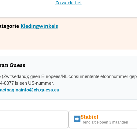
Zo werkt het
categorie
Kledingwinkels
 van Guess
(Zwitserland); geen Europees/NL consumententelefoonnummer gepubl
44-8377 is een US-nummer.
tactpagina
info@ch.guess.eu
Stabiel
Trend afgelopen 3 maanden