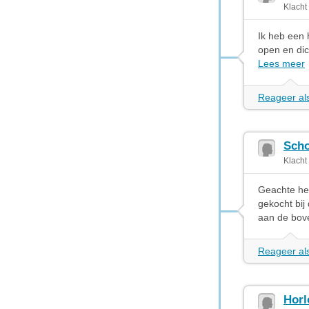
Klacht
Ik heb een 
open en dic
Lees meer
Reageer als
Scho
Klacht
Geachte hee
gekocht bij
aan de bove
Reageer als
Horl