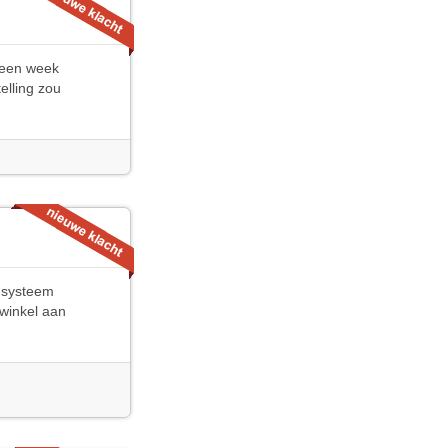
a een week
elling zou
 systeem
 winkel aan