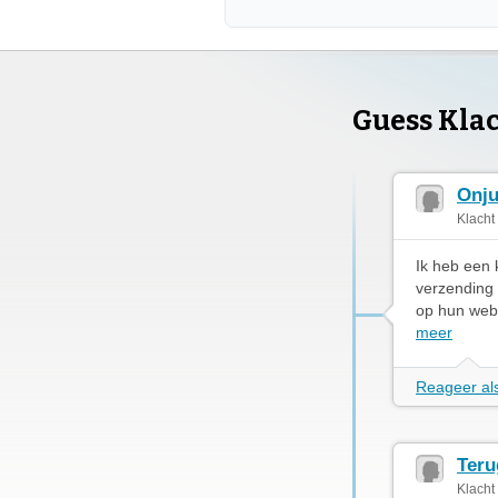
Guess Kla
Onju
Klacht
Ik heb een 
verzending 
op hun websi
meer
Reageer als
Teru
Klacht