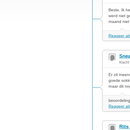
Beste, Ik h
werd niet g
maand niet 
Reageer als
Snea
Klacht
Er zit ineen
goede sokke
maar dit no
beoordeling
Reageer als
Rits