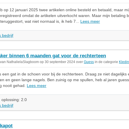
eb op 12 januari 2025 twee artikelen online besteld en betaald, maar mij
eregistreerd omdat de artikelen uitverkocht waren. Maar mijn betaling b
teruggestort, wat niet normaal is, ik heb 7...
Lees meer
 bedrijf
ker binnen 6 maanden gat voor de rechterteen
 van NathalielaSlagboom op 30 september 2024 over
Guess
in de categorie
Kledi
s een gat in de schoen voor bij de rechterteen. Draag ze niet dagelijks e
n en geen lange nagels. Ben zuinig op me spullen, heb al jaren gues
g nooit gehad.
Lees meer
 oplossing: 2.0
 bedrijf
 kapot