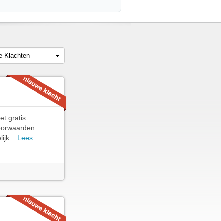
le Klachten
t gratis
voorwaarden
ijk...
Lees