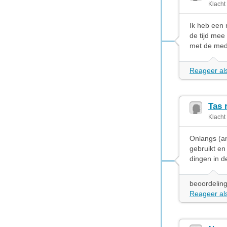
Klacht
Ik heb een 
de tijd mee
met de mede
Reageer als
Tas 
Klacht
Onlangs (an
gebruikt en 
dingen in d
beoordeling
Reageer als