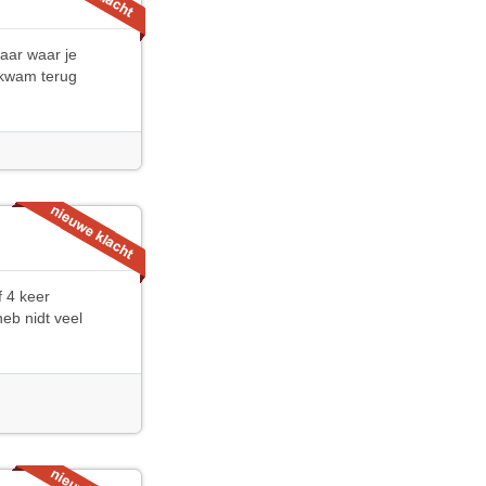
daar waar je
e kwam terug
f 4 keer
heb nidt veel