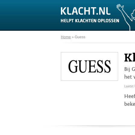
Home
Guess
K
Bij 
het 
Laatst
Heef
beke