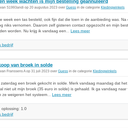
en week wachten is mijn bestelling geannuleerd
 van S1993andi op 20 augustus 2023 over
Guess
in de categorie
Kledingwinkels
ge week een tas besteld, ook fijn dat die toen in de aanbieding was. N
g niks vernomen. Daarom zelf gisteren contact opgezocht en mijn best
en worden. Nu krijg ik vandaag een...
Lees meer
 bedrijf
oop van broek in solde
 van Franssens A op 31 juli 2023 over
Guess
in de categorie
Kledingwinkels
b zaterdag een broek gekocht in solde. Merk vandaag maandag dat het
tal niet uit mijn broek (35 euro in solde) is gehaald. Ik ga vandaag naar
 ze weigeren het systeem...
Lees meer
 oplossing: 1.0
 bedrijf