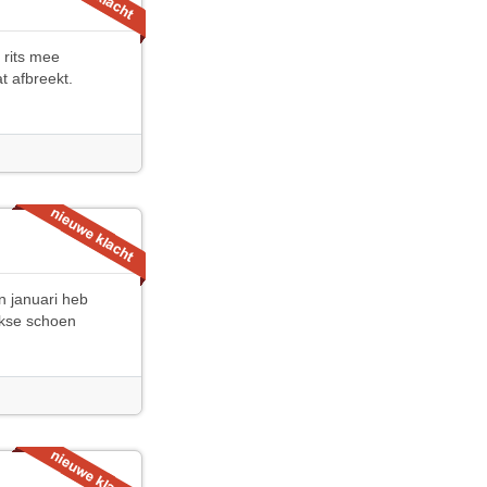
 rits mee
t afbreekt.
n januari heb
nkse schoen