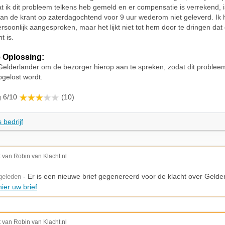
 ik dit probleem telkens heb gemeld en er compensatie is verrekend, i
an de krant op zaterdagochtend voor 9 uur wederom niet geleverd. Ik
rsoonlijk aangesproken, maar het lijkt niet tot hem door te dringen dat 
t is.
 Oplossing:
Gelderlander om de bezorger hierop aan te spreken, zodat dit probleem
gelost wordt.
g 6/10
(10)
 bedrijf
t van Robin van Klacht.nl
- Er is een nieuwe brief gegenereerd voor de klacht over Gelde
geleden
ier uw brief
t van Robin van Klacht.nl