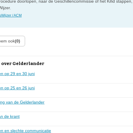
rocedure doorlopen, naar de Geschillencommissie of het Kifid stappen,
ijzer.
Wijzer / ACM
leem ook
(0)
 over Gelderlander
n op 29 en 30 juni
n op 25 en 26 juni
ng van de Gelderlander
an de krant
n en slechte communicatie