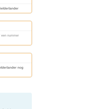
Gelderlander
 of een nummer
Gelderlander nog
e