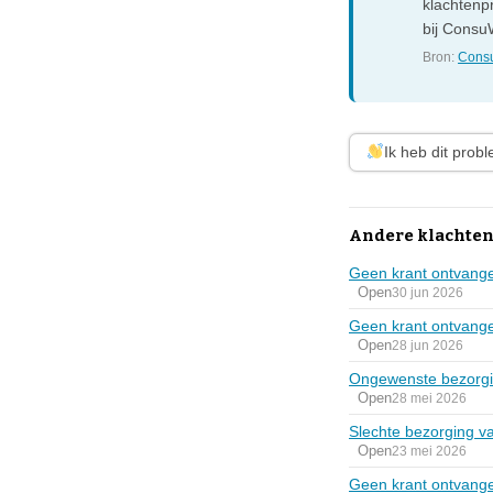
klachtenp
bij ConsuW
Bron:
Consu
Ik heb dit prob
Andere klachten
Geen krant ontvange
Open
30 jun 2026
Geen krant ontvange
Open
28 jun 2026
Ongewenste bezorgi
Open
28 mei 2026
Slechte bezorging v
Open
23 mei 2026
Geen krant ontvange