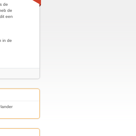
s de
 heb de
dit een
 in de
rlander