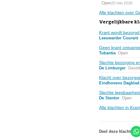
Open
20 mei 2026
Alle klachten over 
Vergelijkbare kl
Krant wordt bezorgd
Leeuwarder Courant
Geen krant ontvangen
Tubantia
Open
Slechte bezorging e
De Limburger
Geslo
Klacht over bezorgs
Eindhovens Dagblad
Slechte leesbaarheid
De Stentor
Open
Alle klachten in Kra
Deel deze klacht