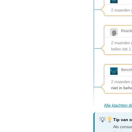
2 maanden 
Reacti
2 maanden ge
bellen dat 1
Berich
2 maanden 
niet in be
Alle klachten 
Tip van 
Als consum