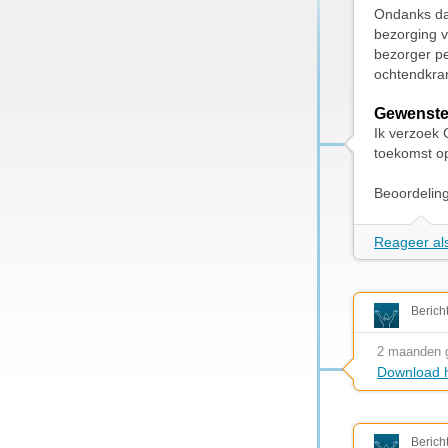
Ondanks dat
bezorging v
bezorger pe
ochtendkran
Gewenste
Ik verzoek 
toekomst op
Beoordelin
Reageer als
Berich
2 maanden 
Download h
Berich