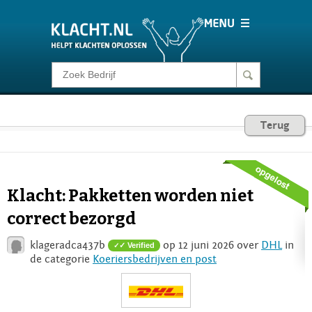
Klacht melden
Consumentenrecht
Terug
Barometer
Klacht: Pakketten worden niet
Voor Bedrijven
correct bezorgd
klageradca437b
op 12 juni 2026 over
DHL
in
✓ Verified
Login
de categorie
Koeriersbedrijven en post