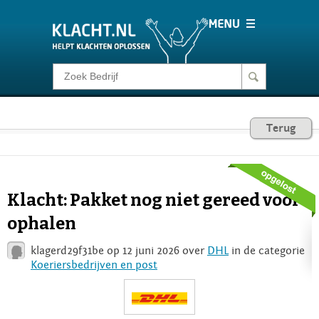
Klacht melden
Consumentenrecht
Terug
Barometer
Klacht: Pakket nog niet gereed voor
Voor Bedrijven
ophalen
klagerd29f31be op 12 juni 2026 over
DHL
in de categorie
Login
Koeriersbedrijven en post