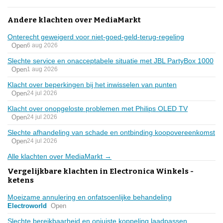
Andere klachten over MediaMarkt
Onterecht geweigerd voor niet-goed-geld-terug-regeling
Open
6 aug 2026
Slechte service en onacceptabele situatie met JBL PartyBox 1000
Open
1 aug 2026
Klacht over beperkingen bij het inwisselen van punten
Open
24 jul 2026
Klacht over onopgeloste problemen met Philips OLED TV
Open
24 jul 2026
Slechte afhandeling van schade en ontbinding koopovereenkomst
Open
24 jul 2026
Alle klachten over MediaMarkt →
Vergelijkbare klachten in Electronica Winkels -
ketens
Moeizame annulering en onfatsoenlijke behandeling
Electroworld
Open
Slechte bereikbaarheid en onjuiste koppeling laadpassen