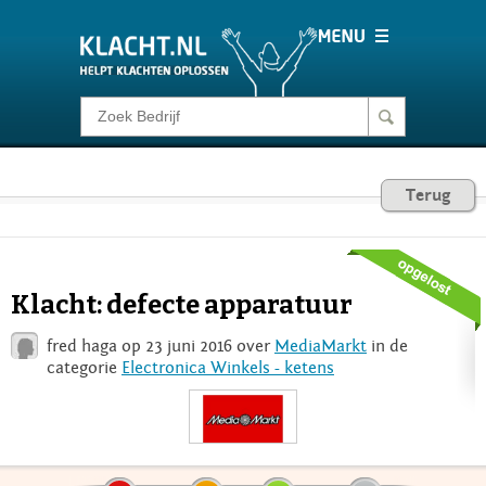
Klacht melden
Consumentenrecht
Terug
Barometer
Klacht: defecte apparatuur
Voor Bedrijven
fred haga op 23 juni 2016 over
MediaMarkt
in de
categorie
Electronica Winkels - ketens
Login