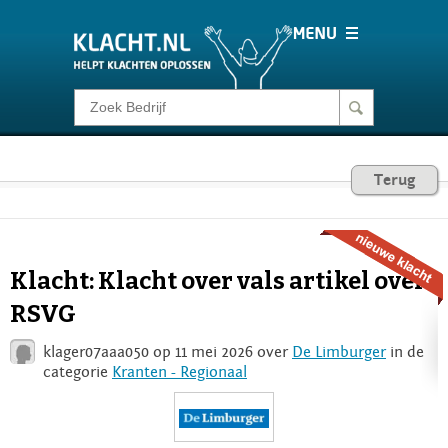
Klacht melden
Consumentenrecht
Terug
Barometer
Klacht: Klacht over vals artikel over
Voor Bedrijven
RSVG
klager07aaa050 op 11 mei 2026 over
De Limburger
in de
Login
categorie
Kranten - Regionaal