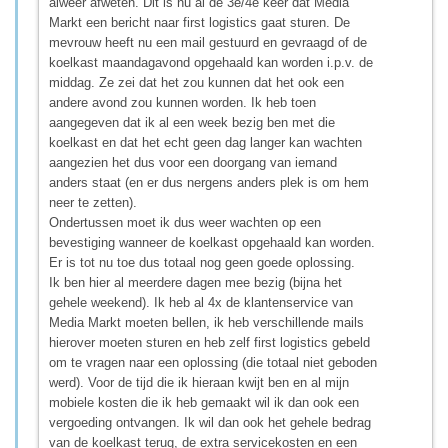
alweer afweten. Dit is nu al de 3e/4e keer dat Media
Markt een bericht naar first logistics gaat sturen. De
mevrouw heeft nu een mail gestuurd en gevraagd of de
koelkast maandagavond opgehaald kan worden i.p.v. de
middag. Ze zei dat het zou kunnen dat het ook een
andere avond zou kunnen worden. Ik heb toen
aangegeven dat ik al een week bezig ben met die
koelkast en dat het echt geen dag langer kan wachten
aangezien het dus voor een doorgang van iemand
anders staat (en er dus nergens anders plek is om hem
neer te zetten).
Ondertussen moet ik dus weer wachten op een
bevestiging wanneer de koelkast opgehaald kan worden.
Er is tot nu toe dus totaal nog geen goede oplossing.
Ik ben hier al meerdere dagen mee bezig (bijna het
gehele weekend). Ik heb al 4x de klantenservice van
Media Markt moeten bellen, ik heb verschillende mails
hierover moeten sturen en heb zelf first logistics gebeld
om te vragen naar een oplossing (die totaal niet geboden
werd). Voor de tijd die ik hieraan kwijt ben en al mijn
mobiele kosten die ik heb gemaakt wil ik dan ook een
vergoeding ontvangen. Ik wil dan ook het gehele bedrag
van de koelkast terug, de extra servicekosten en een