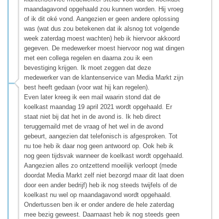
maandagavond opgehaald zou kunnen worden. Hij vroeg
of ik dit oké vond. Aangezien er geen andere oplossing
was (wat dus zou betekenen dat ik alsnog tot volgende
week zaterdag moest wachten) heb ik hiervoor akkoord
gegeven. De medewerker moest hiervoor nog wat dingen
met een collega regelen en daarna zou ik een
bevestiging krijgen. Ik moet zeggen dat deze
medewerker van de klantenservice van Media Markt zijn
best heeft gedaan (voor wat hij kan regelen).
Even later kreeg ik een mail waarin stond dat de
koelkast maandag 19 april 2021 wordt opgehaald. Er
staat niet bij dat het in de avond is. Ik heb direct
teruggemaild met de vraag of het wel in de avond
gebeurt, aangezien dat telefonisch is afgesproken. Tot
nu toe heb ik daar nog geen antwoord op. Ook heb ik
nog geen tijdsvak wanneer de koelkast wordt opgehaald.
Aangezien alles zo ontzettend moeilijk verloopt (mede
doordat Media Markt zelf niet bezorgd maar dit laat doen
door een ander bedrijf) heb ik nog steeds twijfels of de
koelkast nu wel op maandagavond wordt opgehaald.
Ondertussen ben ik er onder andere de hele zaterdag
mee bezig geweest. Daarnaast heb ik nog steeds geen