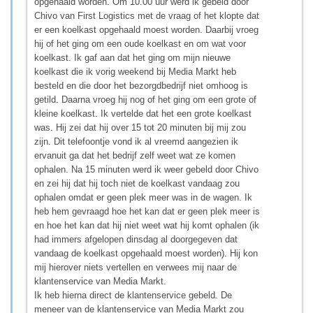
opgehaald worden. Om 10.00 uur werd ik gebeld door
Chivo van First Logistics met de vraag of het klopte dat
er een koelkast opgehaald moest worden. Daarbij vroeg
hij of het ging om een oude koelkast en om wat voor
koelkast. Ik gaf aan dat het ging om mijn nieuwe
koelkast die ik vorig weekend bij Media Markt heb
besteld en die door het bezorgdbedrijf niet omhoog is
getild. Daarna vroeg hij nog of het ging om een grote of
kleine koelkast. Ik vertelde dat het een grote koelkast
was. Hij zei dat hij over 15 tot 20 minuten bij mij zou
zijn. Dit telefoontje vond ik al vreemd aangezien ik
ervanuit ga dat het bedrijf zelf weet wat ze komen
ophalen. Na 15 minuten werd ik weer gebeld door Chivo
en zei hij dat hij toch niet de koelkast vandaag zou
ophalen omdat er geen plek meer was in de wagen. Ik
heb hem gevraagd hoe het kan dat er geen plek meer is
en hoe het kan dat hij niet weet wat hij komt ophalen (ik
had immers afgelopen dinsdag al doorgegeven dat
vandaag de koelkast opgehaald moest worden). Hij kon
mij hierover niets vertellen en verwees mij naar de
klantenservice van Media Markt.
Ik heb hierna direct de klantenservice gebeld. De
meneer van de klantenservice van Media Markt zou