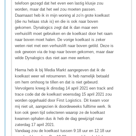
telefoon gezegd dat het even een lastig klusje zou
worden, maar dat het wel zou moeten passen.
Daarnaast heb ik in mijn woning al zo’n grote koelkast
(die nu helaas stuk is) en die is ook naar boven
gekomen. Dynalogics zegt dat ik dan maar een
verhuislift moet gebruiken en de koelkast door het raam
naar boven moet halen. De vorige koelkast is zeker
weten niet met een verhuislift naar boven getild. Deze is
ook gewoon via de trap naar boven gekomen, maar daar
wilde Dynalogics dus niet aan mee werken.
Hierna heb ik bij Media Markt aangegeven dat ik de
koelkast weer wil retourneren. Ik heb namelijk betaald
om hem omhoog te tillen en dat is niet gebeurd.
Vervolgens kreeg ik dinsdag 14 april 2021 een track and
trace code dat de koelkast woensdag 15 april 2021 zou
worden opgehaald door First Logistics. Dit kwam voor
mij niet uit, aangezien ik doordeweeks fulltime werk. Ik
kon ook geen tijd selecteren waarop ze de koelkast
kwamen ophalen dus ik heb de dag gewijzigd naar
zaterdag 17 april 2021.
Vandaag zou de koelkast tussen 9:18 uur en 12:18 uur