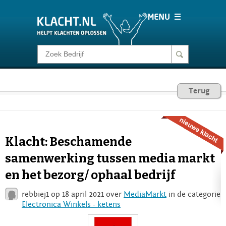
Klacht melden
Consumentenrecht
Terug
Barometer
Klacht: Beschamende
Voor Bedrijven
samenwerking tussen media markt
en het bezorg/ ophaal bedrijf
Login
rebbiej1 op 18 april 2021 over
MediaMarkt
in de categorie
Electronica Winkels - ketens