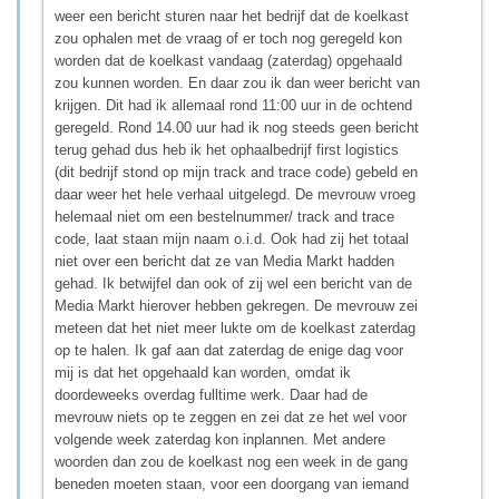
weer een bericht sturen naar het bedrijf dat de koelkast
zou ophalen met de vraag of er toch nog geregeld kon
worden dat de koelkast vandaag (zaterdag) opgehaald
zou kunnen worden. En daar zou ik dan weer bericht van
krijgen. Dit had ik allemaal rond 11:00 uur in de ochtend
geregeld. Rond 14.00 uur had ik nog steeds geen bericht
terug gehad dus heb ik het ophaalbedrijf first logistics
(dit bedrijf stond op mijn track and trace code) gebeld en
daar weer het hele verhaal uitgelegd. De mevrouw vroeg
helemaal niet om een bestelnummer/ track and trace
code, laat staan mijn naam o.i.d. Ook had zij het totaal
niet over een bericht dat ze van Media Markt hadden
gehad. Ik betwijfel dan ook of zij wel een bericht van de
Media Markt hierover hebben gekregen. De mevrouw zei
meteen dat het niet meer lukte om de koelkast zaterdag
op te halen. Ik gaf aan dat zaterdag de enige dag voor
mij is dat het opgehaald kan worden, omdat ik
doordeweeks overdag fulltime werk. Daar had de
mevrouw niets op te zeggen en zei dat ze het wel voor
volgende week zaterdag kon inplannen. Met andere
woorden dan zou de koelkast nog een week in de gang
beneden moeten staan, voor een doorgang van iemand