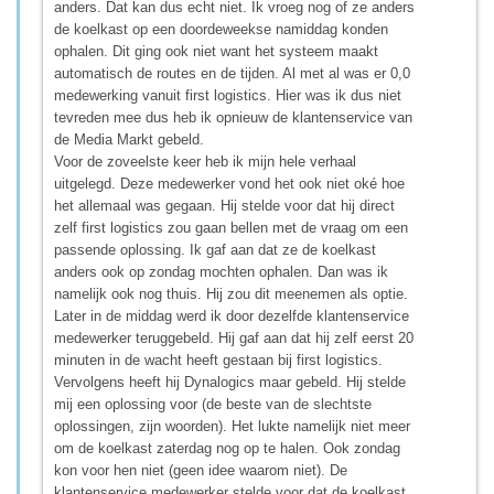
anders. Dat kan dus echt niet. Ik vroeg nog of ze anders
de koelkast op een doordeweekse namiddag konden
ophalen. Dit ging ook niet want het systeem maakt
automatisch de routes en de tijden. Al met al was er 0,0
medewerking vanuit first logistics. Hier was ik dus niet
tevreden mee dus heb ik opnieuw de klantenservice van
de Media Markt gebeld.
Voor de zoveelste keer heb ik mijn hele verhaal
uitgelegd. Deze medewerker vond het ook niet oké hoe
het allemaal was gegaan. Hij stelde voor dat hij direct
zelf first logistics zou gaan bellen met de vraag om een
passende oplossing. Ik gaf aan dat ze de koelkast
anders ook op zondag mochten ophalen. Dan was ik
namelijk ook nog thuis. Hij zou dit meenemen als optie.
Later in de middag werd ik door dezelfde klantenservice
medewerker teruggebeld. Hij gaf aan dat hij zelf eerst 20
minuten in de wacht heeft gestaan bij first logistics.
Vervolgens heeft hij Dynalogics maar gebeld. Hij stelde
mij een oplossing voor (de beste van de slechtste
oplossingen, zijn woorden). Het lukte namelijk niet meer
om de koelkast zaterdag nog op te halen. Ook zondag
kon voor hen niet (geen idee waarom niet). De
klantenservice medewerker stelde voor dat de koelkast