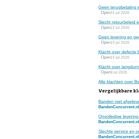
Geen terugbetaling e
Open
31 jul 2026
Slecht retourbeleid
Open
22 jul 2026
Geen levering en ge
Open
15 jul 2026
Klacht over defecte 
Open
15 jul 2026
Klacht over langdur
Open
9 jul 2026
Alle klachten over 
Vergelijkbare kl
Banden niet afgelev
BandenConcurrent.n
Onvolledige leverin
BandenConcurrent.n
Slechte service en o
BandenConcurrent.n