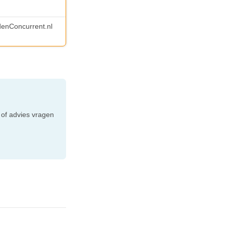
ndenConcurrent.nl
e
 of advies vragen