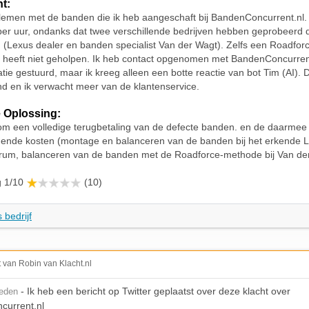
ht:
lemen met de banden die ik heb aangeschaft bij BandenConcurrent.nl. Mi
per uur, ondanks dat twee verschillende bedrijven hebben geprobeerd 
 (Lexus dealer en banden specialist Van der Wagt). Zelfs een Roadfor
 heeft niet geholpen. Ik heb contact opgenomen met BandenConcurrent
tie gestuurd, maar ik kreeg alleen een botte reactie van bot Tim (AI). Di
end en ik verwacht meer van de klantenservice.
 Oplossing:
om een volledige terugbetaling van de defecte banden. en de daarmee
nde kosten (montage en balanceren van de banden bij het erkende 
trum, balanceren van de banden met de Roadforce-methode bij Van de
g 1/10
(10)
 bedrijf
t van Robin van Klacht.nl
- Ik heb een bericht op Twitter geplaatst over deze klacht over
leden
current.nl