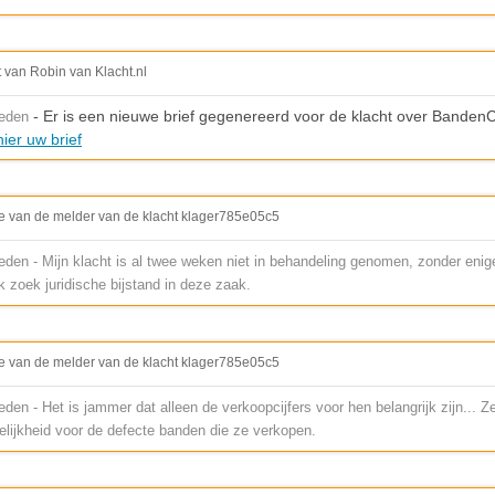
t van Robin van Klacht.nl
- Er is een nieuwe brief gegenereerd voor de klacht over BandenC
leden
ier uw brief
e van de melder van de klacht klager785e05c5
den - Mijn klacht is al twee weken niet in behandeling genomen, zonder enige
Ik zoek juridische bijstand in deze zaak.
e van de melder van de klacht klager785e05c5
den - Het is jammer dat alleen de verkoopcijfers voor hen belangrijk zijn...
elijkheid voor de defecte banden die ze verkopen.