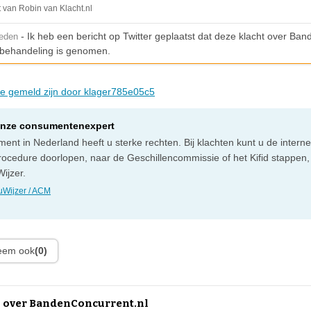
t van Robin van Klacht.nl
- Ik heb een bericht op Twitter geplaatst dat deze klacht over Ba
leden
n behandeling is genomen.
die gemeld zijn door klager785e05c5
onze consumentenexpert
ent in Nederland heeft u sterke rechten. Bij klachten kunt u de intern
rocedure doorlopen, naar de Geschillencommissie of het Kifid stappen,
ijzer.
Wijzer / ACM
leem ook
(0)
 over BandenConcurrent.nl