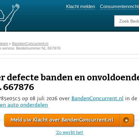
Klacht melden
Consumentenrecht
delen
BandenConcurrent.nl
e service. Bestelnummer NL 667876
er defecte banden en onvoldoende
 667876
785e05c5 op 08 juli 2026 over
BandenConcurrent.nl
in de
 en auto onderdelen
Meld uw Klacht over BandenConcurrent.nl
Zo werkt het