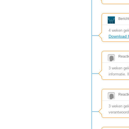
Berich
4 weken ge
Download h
Reacti
3 weken gele
informatie. 
Reacti
3 weken gele
verantwoord