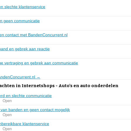
n slechte klantenservice
 en geen communicatie
en contact met BandenConcurrent.nl
band en gebrek aan reactie
ige vertraging en gebrek aan communicatie
BandenConcurrent.nl →
achten in Internetshops - Auto's en auto onderdelen
erd en slechte communicatie
l
Open
g van banden en geen contact mogelijk
l
Open
nbereikbare klantenservice
l
Open