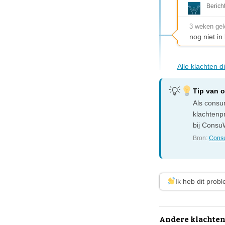
Berich
3 weken ge
nog niet i
Alle klachten 
Tip van 
Als consum
klachtenp
bij ConsuW
Bron:
Consu
Ik heb dit prob
Andere klachten