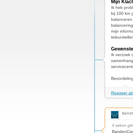
Mijn Klac
Ik heb prob
bij 100 km 
balanceren.
balancering
mijn informa
teleurstell
Gewenste
Ik verzoek 
samenhange
servicecen
Beoordelin
Reageer als
Berich
4 weken ge
BandenCon