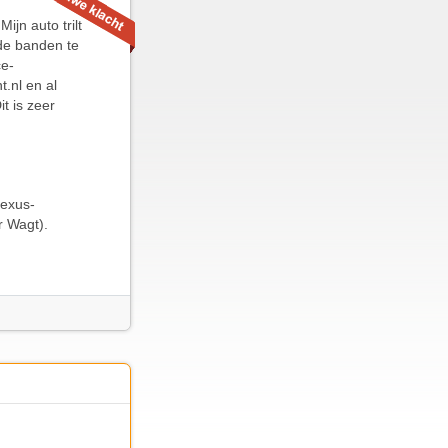
jn auto trilt
de banden te
ce-
.nl en al
t is zeer
Lexus-
r Wagt).