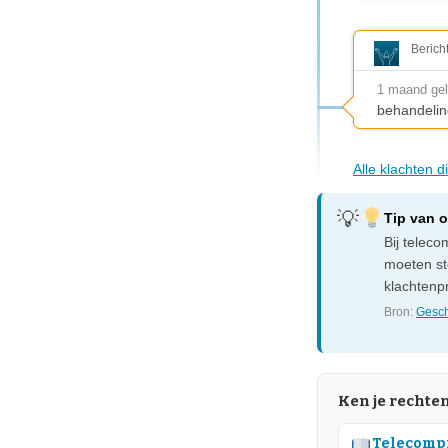
Berich
1 maand ge
behandelin
Alle klachten 
Tip van 
Bij telec
moeten sto
klachtenp
Bron:
Gesch
Ken je rechte
Telecompr