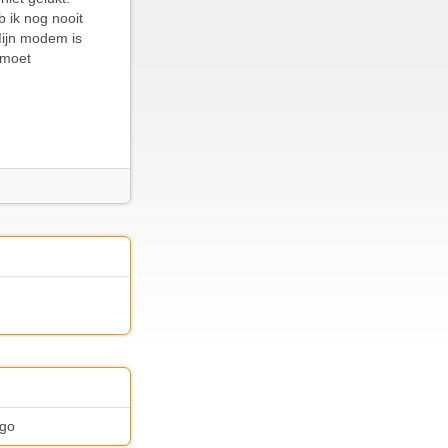
b ik nog nooit
Mijn modem is
 moet
ggo