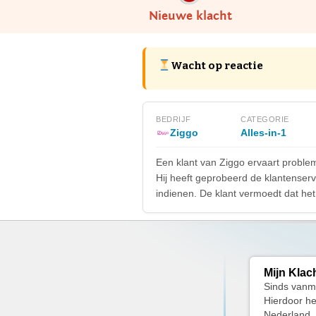
Nieuwe klacht
Wacht op reactie
BEDRIJF
CATEGORIE
Ziggo
Alles-in-1
Een klant van Ziggo ervaart proble
Hij heeft geprobeerd de klantenserv
indienen. De klant vermoedt dat he
Mijn Klac
Sinds vanmo
Hierdoor he
Nederland. 