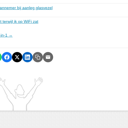
nnemer bij aanleg glasvezel
 terwijl ik op WiFi zat
s-in-1 →