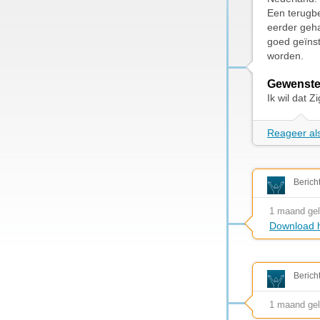
Een terugbe
eerder geha
goed geïnst
worden.
Gewenste
Ik wil dat Z
Reageer als
Berich
1 maand ge
Download h
Berich
1 maand ge