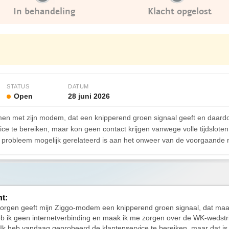
In behandeling
Klacht opgelost
STATUS
DATUM
Open
28 juni 2026
men met zijn modem, dat een knipperend groen signaal geeft en daardoo
ice te bereiken, maar kon geen contact krijgen vanwege volle tijdslot
t probleem mogelijk gerelateerd is aan het onweer van de voorgaande 
ht:
rgen geeft mijn Ziggo-modem een knipperend groen signaal, dat maar 
b ik geen internetverbinding en maak ik me zorgen over de WK-wedstr
Ik heb vandaag geprobeerd de klantenservice te bereiken, maar dat is n