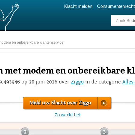
Klacht melden
Consumentenrecht
odem en onbereikbare klantenservice
n met modem en onbereikbare k
5e493946 op 28 juni 2026 over
Ziggo
in de categorie
Alles-
Meld uw Klacht over Ziggo
Zo werkt het