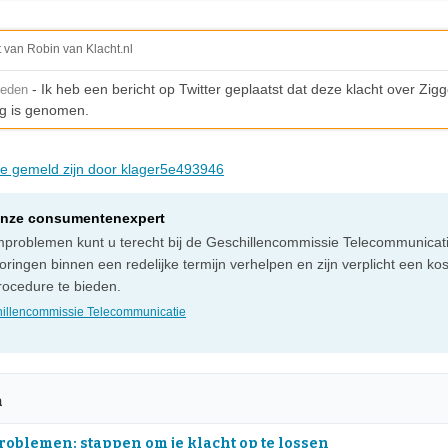
t van Robin van Klacht.nl
- Ik heb een bericht op Twitter geplaatst dat deze klacht over Zigg
leden
g is genomen.
die gemeld zijn door klager5e493946
onze consumentenexpert
omproblemen kunt u terecht bij de Geschillencommissie Telecommunicati
ringen binnen een redelijke termijn verhelpen en zijn verplicht een ko
rocedure te bieden.
illencommissie Telecommunicatie
n
oblemen: stappen om je klacht op te lossen