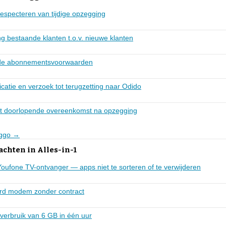
 respecteren van tijdige opzegging
g bestaande klanten t.o.v. nieuwe klanten
igde abonnementsvoorwaarden
atie en verzoek tot terugzetting naar Odido
ht doorlopende overeenkomst na opzegging
iggo →
achten in Alles-in-1
oufone TV-ontvanger — apps niet te sorteren of te verwijderen
urd modem zonder contract
verbruik van 6 GB in één uur