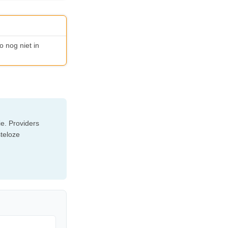
o nog niet in
e. Providers
steloze