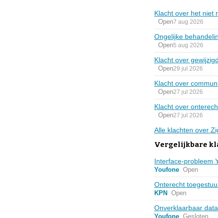
Klacht over het niet
Open
7 aug 2026
Ongelijke behandelin
Open
5 aug 2026
Klacht over gewijz
Open
29 jul 2026
Klacht over communic
Open
27 jul 2026
Klacht over onterec
Open
27 jul 2026
Alle klachten over Z
Vergelijkbare kl
Interface-probleem Y
Youfone
Open
Onterecht toegestu
KPN
Open
Onverklaarbaar data
Youfone
Gesloten