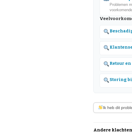
Problemen me
voorkomende
Veelvoorkome
Beschadig
Klantense
Retour en
Storing b
Ik heb dit prob
Andere klachten