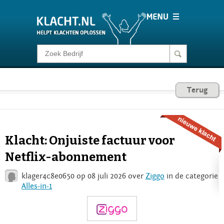
Klacht melden
Consumentenrecht
Terug
Barometer
Klacht: Onjuiste factuur voor
Voor Bedrijven
Netflix-abonnement
klager4c8e0650 op 08 juli 2026 over
Ziggo
in de categorie
Login
Alles-in-1