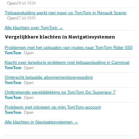
Open
28 jul 2026
Tijdsaanduiding werkt niet meer op TomTom in Renault Scenic
Open
27 jul 2026
Alle klachten over TomTom →
Vergelijkbare klachten in Navigatiesystemen
Problemen met het uploaden van routes naar TomTom Rider 550
TomTom
Open
Klacht over langdurig probleem met tijdsaanduiding in Carminat
TomTom
Open
Onterecht betaalde abonnementsvergoeding
TomTom
Open
Ontbrekende werelddekking op TomTom Go Superieur 7
TomTom
Open
Probleem met inloggen op mijn TomTom-account
TomTom
Open
Alle klachten in Navigatiesystemen →