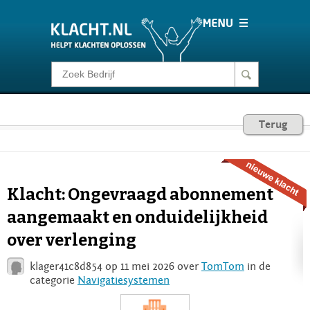
Klacht melden
Consumentenrecht
Terug
Barometer
Klacht: Ongevraagd abonnement
Voor Bedrijven
aangemaakt en onduidelijkheid
over verlenging
Login
klager41c8d854 op 11 mei 2026 over
TomTom
in de
categorie
Navigatiesystemen