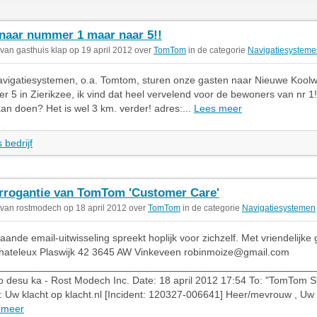
 naar nummer 1 maar naar 5!!
 van gasthuis klap op 19 april 2012 over
TomTom
in de categorie
Navigatiesysteme
igatiesystemen, o.a. Tomtom, sturen onze gasten naar Nieuwe Koolweg
 5 in Zierikzee, ik vind dat heel vervelend voor de bewoners van nr 
aan doen? Het is wel 3 km. verder! adres:...
Lees meer
 bedrijf
rrogantie van TomTom 'Customer Care'
 van rostmodech op 18 april 2012 over
TomTom
in de categorie
Navigatiesystemen
aande email-uitwisseling spreekt hoplijk voor zichzelf. Met vriendelijke 
hateleux Plaswijk 42 3645 AW Vinkeveen
robinmoize@gmail.com
________________________________________________________
o desu ka - Rost Modech Inc. Date: 18 april 2012 17:54 To: "TomTom 
: Uw klacht op klacht.nl [Incident: 120327-006641] Heer/mevrouw , Uw r
 meer