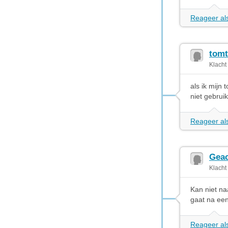
Reageer als
tomt
Klacht
als ik mijn 
niet gebrui
Reageer als
Gea
Klacht
Kan niet na
gaat na een
Reageer als