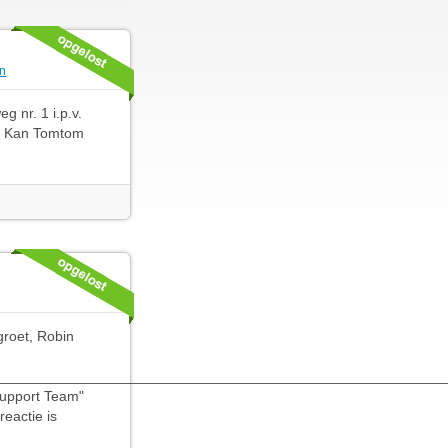
n
 nr. 1 i.p.v.
1! Kan Tomtom
groet, Robin
________________________________________________________
Support Team"
eactie is