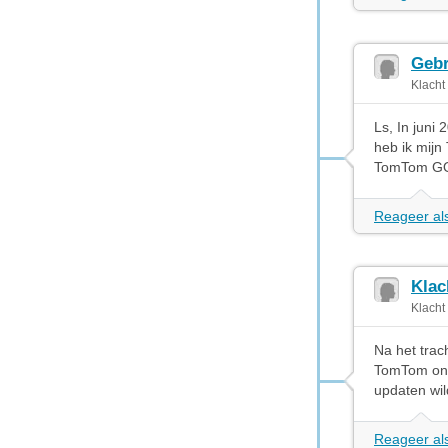
Gebr
Klacht
Ls, In jun
heb ik mijn
TomTom GO 
Reageer als
Klac
Klacht
Na het trac
TomTom onge
updaten wil
Reageer als