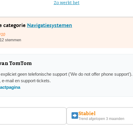
Zo werkt het
e categorie
Navigatiesystemen
/10
12 stemmen
t van TomTom
xpliciet geen telefonische support ('We do not offer phone support'). 
, e-mail en support-tickets.
tactpagina
Stabiel
Trend afgelopen 3 maanden