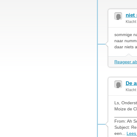
niet
Klacht
sommige nav
naar nummer
daar niets 
Reageer als
De a
Klacht
Ls, Onderst
Moize de C
_________
From: Ah S
Subject: Re
een...
Lees