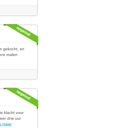
n gekocht, en
dere malen
e klacht voor
eer drie uur
s meer