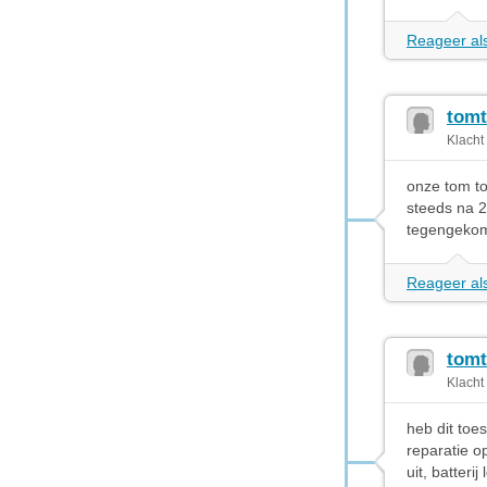
Reageer als
tomt
Klacht
onze tom to
steeds na 2
tegengekom
Reageer als
tomt
Klacht
heb dit toe
reparatie o
uit, batter