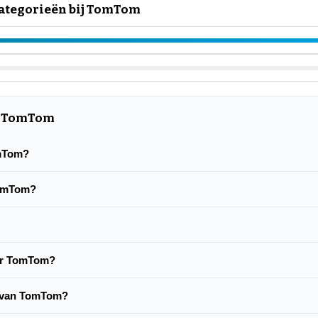
ategorieën bij TomTom
r TomTom
omTom?
TomTom?
ver TomTom?
e van TomTom?