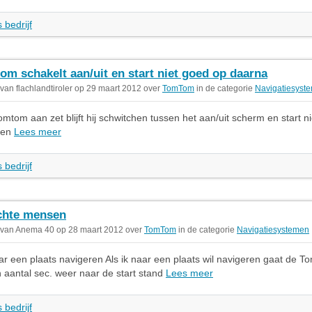
 bedrijf
om schakelt aan/uit en start niet goed op daarna
 van flachlandtiroler op 29 maart 2012 over
TomTom
in de categorie
Navigatiesyst
tomtom aan zet blijft hij schwitchen tussen het aan/uit scherm en start n
ken
Lees meer
 bedrijf
chte mensen
 van Anema 40 op 28 maart 2012 over
TomTom
in de categorie
Navigatiesystemen
ar een plaats navigeren Als ik naar een plaats wil navigeren gaat de T
 aantal sec. weer naar de start stand
Lees meer
 bedrijf