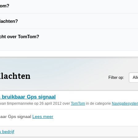
Tom?
lachten?
lacht over TomTom?
lachten
Filter op:
Al
 bruikbaar Gps signaal
 van timpermanneke op 26 april 2012 over
TomTom
in de categorie
Navigatiesyst
baar Gps signaal
Lees meer
 bedrijf