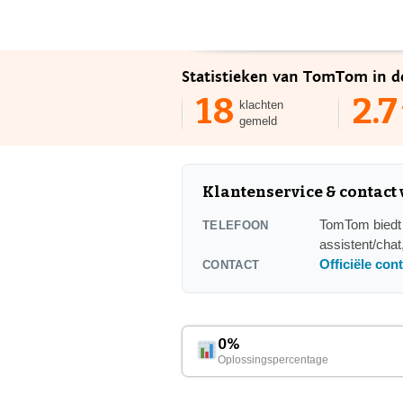
Statistieken van TomTom in d
18
2.7
klachten
gemeld
Klantenservice & contac
TomTom biedt e
TELEFOON
assistent/chat
Officiële con
CONTACT
0%
Oplossingspercentage