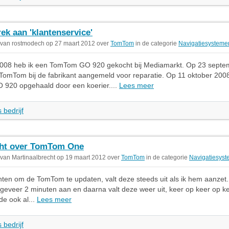
ek aan 'klantenservice'
 van rostmodech op 27 maart 2012 over
TomTom
in de categorie
Navigatiesysteme
i 2008 heb ik een TomTom GO 920 gekocht bij Mediamarkt. Op 23 sept
 TomTom bij de fabrikant aangemeld voor reparatie. Op 11 oktober 2008
920 opgehaald door een koerier....
Lees meer
 bedrijf
ht over TomTom One
 van Martinaalbrecht op 19 maart 2012 over
TomTom
in de categorie
Navigatiesys
hten om de TomTom te updaten, valt deze steeds uit als ik hem aanzet. 
veer 2 minuten aan en daarna valt deze weer uit, keer op keer op ke
de ook al...
Lees meer
 bedrijf