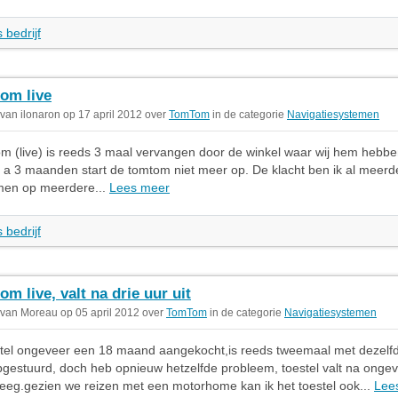
 bedrijf
om live
 van ilonaron op 17 april 2012 over
TomTom
in de categorie
Navigatiesystemen
m (live) is reeds 3 maal vervangen door de winkel waar wij hem hebbe
 a 3 maanden start de tomtom niet meer op. De klacht ben ik al meer
en op meerdere...
Lees meer
 bedrijf
om live, valt na drie uur uit
 van Moreau op 05 april 2012 over
TomTom
in de categorie
Navigatiesystemen
stel ongeveer een 18 maand aangekocht,is reeds tweemaal met dezelfd
pgestuurd, doch heb opnieuw hetzelfde probleem, toestel valt na ongev
ij leeg.gezien we reizen met een motorhome kan ik het toestel ook...
Lee