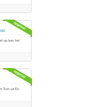
emen
iet op kan het
om Tom uit En