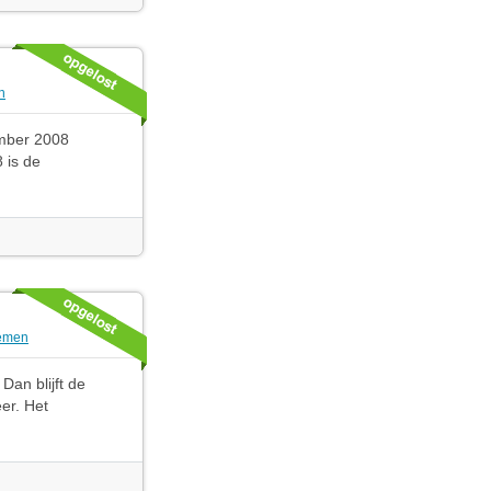
n
ember 2008
 is de
temen
Dan blijft de
er. Het