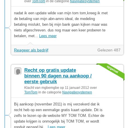
over
TomTom
in de categorie
Navigatiesystemen
nadat ik een update wilde van mijn tom tom,kreeg ik met
de betaling van mijn abn-amro ideal, de medeling
betaling mislukt, ben bij mijn bank gaan kijken maar was
niets afgeschreven. dus nog maar een keer proberen te
betalen, met...
Lees meer
Reageer als bedrijf
Gelezen 487
Recht op gratis update
binnen 90 dagen na aankoop /
eerste gebruik
Klacht van mgbemgbe op 11 januari 2012 over
TomTom
in de categorie
Navigatiesystemen
Bij aankoop (november 2011) is mij verzekerd dat ik
recht heb op een eenmalige gratis kaart update. Dit is
zelfs te lezen op de website MY TOM TOM. Echter de
update krijgen is onmogelijk bij TOM TOM, er wordt
ronduit gezegd bij...
Lees meer