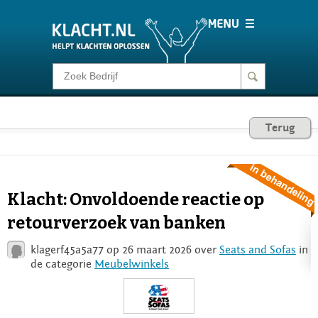
Klacht melden
Consumentenrecht
Terug
Barometer
Klacht: Onvoldoende reactie op
Voor Bedrijven
retourverzoek van banken
klagerf45a5a77 op 26 maart 2026 over
Seats and Sofas
in
Login
de categorie
Meubelwinkels