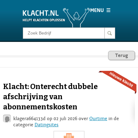
Klacht melden
Consumentenrecht
Terug
Barometer
Klacht: Onterecht dubbele
Voor Bedrijven
afschrijving van
abonnementskosten
Login
klagera664133d op 02 juli 2026 over
Ourtime
in de
categorie
Datingsites