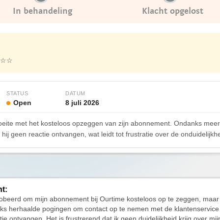
In behandeling
Klacht opgelost
☆☆
STATUS
DATUM
Open
8 juli 2026
oeite met het kosteloos opzeggen van zijn abonnement. Ondanks meer
hij geen reactie ontvangen, wat leidt tot frustratie over de onduidelij
ht:
obeerd om mijn abonnement bij Ourtime kosteloos op te zeggen, maar di
ks herhaalde pogingen om contact op te nemen met de klantenservice
tie ontvangen. Het is frustrerend dat ik geen duidelijkheid krijg over mi