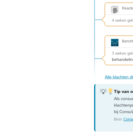
Reacti
4 weken gel
Berich
3 weken ge
behandelin
Alle klachten 
Tip van 
Als consum
klachtenp
bij ConsuW
Bron:
Consu