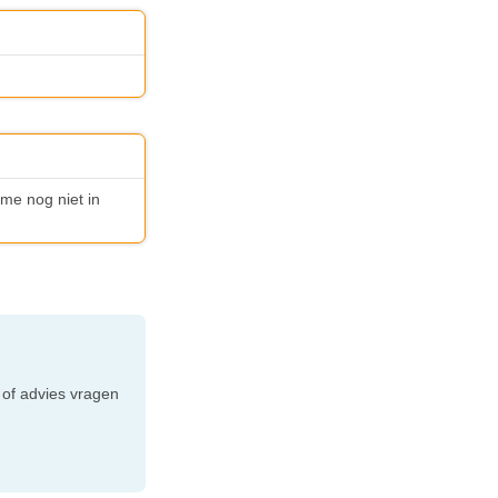
ime nog niet in
e
 of advies vragen