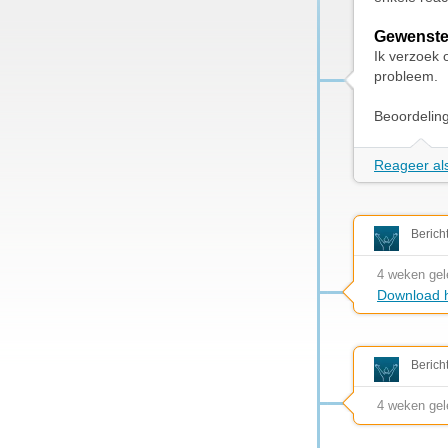
Gewenste
Ik verzoek 
probleem.
Beoordelin
Reageer als
Berich
4 weken ge
Download h
Berich
4 weken ge