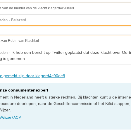
e van de melder van de klacht klagerd4c90ee9
eden - Belazerd
t van Robin van Klacht.nl
- Ik heb een bericht op Twitter geplaatst dat deze klacht over Ourt
leden
g is genomen.
die gemeld zijn door klagerd4c90ee9
onze consumentenexpert
ent in Nederland heeft u sterke rechten. Bij klachten kunt u de intern
rocedure doorlopen, naar de Geschillencommissie of het Kifid stappen,
ijzer.
Wijzer / ACM