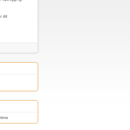
 dit
rtime