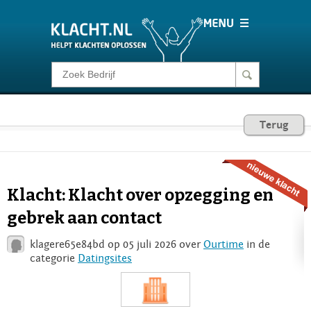
Klacht melden
Consumentenrecht
Terug
Barometer
Klacht: Klacht over opzegging en
Voor Bedrijven
gebrek aan contact
klagere65e84bd op 05 juli 2026 over
Ourtime
in de
Login
categorie
Datingsites