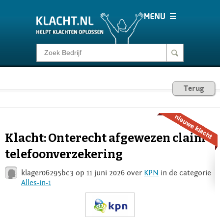
Klacht melden
Consumentenrecht
Terug
Barometer
Klacht: Onterecht afgewezen claim
Voor Bedrijven
telefoonverzekering
klager06295bc3 op 11 juni 2026 over
KPN
in de categorie
Login
Alles-in-1