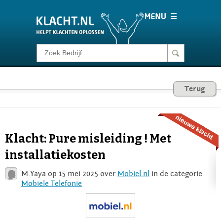
Klacht melden
Consumentenrecht
Terug
Barometer
Klacht: Pure misleiding ! Met
Voor Bedrijven
installatiekosten
M.Yaya op 15 mei 2025 over
Mobiel.nl
in de categorie
Login
Mobiele Telefonie