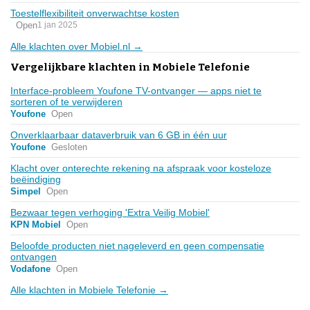
Toestelflexibiliteit onverwachtse kosten
Open
1 jan 2025
Alle klachten over Mobiel.nl →
Vergelijkbare klachten in Mobiele Telefonie
Interface-probleem Youfone TV-ontvanger — apps niet te
sorteren of te verwijderen
Youfone
Open
Onverklaarbaar dataverbruik van 6 GB in één uur
Youfone
Gesloten
Klacht over onterechte rekening na afspraak voor kosteloze
beëindiging
Simpel
Open
Bezwaar tegen verhoging 'Extra Veilig Mobiel'
KPN Mobiel
Open
Beloofde producten niet nageleverd en geen compensatie
ontvangen
Vodafone
Open
Alle klachten in Mobiele Telefonie →