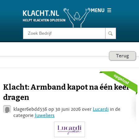
Klacht melden
Consumentenrecht
Terug
Barometer
Klacht: Armband kapot na één keer
Voor Bedrijven
dragen
klager6ebdd556 op 30 juni 2026 over
Lucardi
in de
Login
categorie
Juweliers