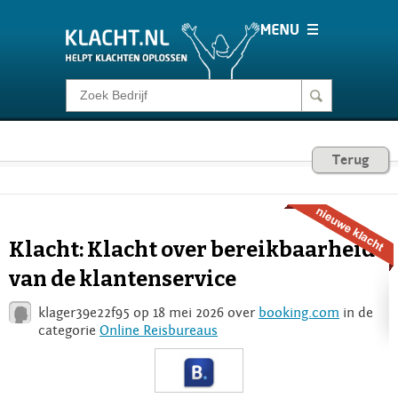
Klacht melden
Consumentenrecht
Terug
Barometer
Klacht: Klacht over bereikbaarheid
Voor Bedrijven
van de klantenservice
klager39e22f95 op 18 mei 2026 over
booking.com
in de
Login
categorie
Online Reisbureaus