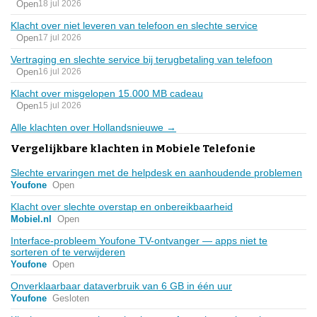
Open
18 jul 2026
Klacht over niet leveren van telefoon en slechte service
Open
17 jul 2026
Vertraging en slechte service bij terugbetaling van telefoon
Open
16 jul 2026
Klacht over misgelopen 15.000 MB cadeau
Open
15 jul 2026
Alle klachten over Hollandsnieuwe →
Vergelijkbare klachten in Mobiele Telefonie
Slechte ervaringen met de helpdesk en aanhoudende problemen
Youfone
Open
Klacht over slechte overstap en onbereikbaarheid
Mobiel.nl
Open
Interface-probleem Youfone TV-ontvanger — apps niet te
sorteren of te verwijderen
Youfone
Open
Onverklaarbaar dataverbruik van 6 GB in één uur
Youfone
Gesloten