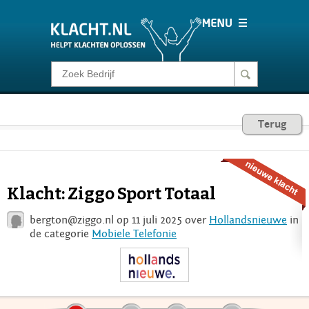
Klacht melden
Consumentenrecht
Terug
Barometer
Klacht: Ziggo Sport Totaal
Voor Bedrijven
bergton@ziggo.nl
op 11 juli 2025 over
Hollandsnieuwe
in
de categorie
Mobiele Telefonie
Login