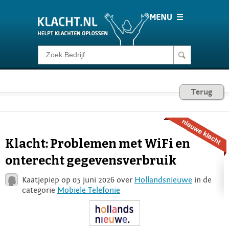
Klacht melden
Consumentenrecht
Terug
Barometer
Klacht: Problemen met WiFi en
Voor Bedrijven
onterecht gegevensverbruik
Kaatjepiep op 05 juni 2026 over
Hollandsnieuwe
in de
Login
categorie
Mobiele Telefonie