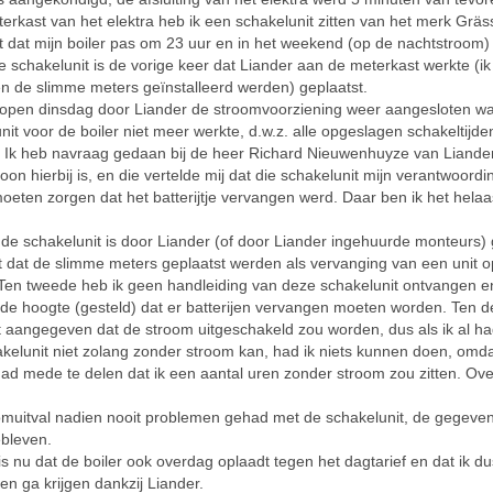
erkast van het elektra heb ik een schakelunit zitten van het merk Gräss
t dat mijn boiler pas om 23 uur en in het weekend (op de nachtstroom)
e schakelunit is de vorige keer dat Liander aan de meterkast werkte (ik
n de slimme meters geïnstalleerd werden) geplaatst.
open dinsdag door Liander de stroomvoorziening weer aangesloten wa
nit voor de boiler niet meer werkte, d.w.z. alle opgeslagen schakeltijd
 Ik heb navraag gedaan bij de heer Richard Nieuwenhuyze van Liander
on hierbij is, en die vertelde mij dat die schakelunit mijn verantwoordin
eten zorgen dat het batterijtje vervangen werd. Daar ben ik het helaa
 de schakelunit is door Liander (of door Liander ingehuurde monteurs) 
dat de slimme meters geplaatst werden als vervanging van een unit 
Ten tweede heb ik geen handleiding van deze schakelunit ontvangen e
 de hoogte (gesteld) dat er batterijen vervangen moeten worden. Ten d
t aangegeven dat de stroom uitgeschakeld zou worden, dus als ik al h
akelunit niet zolang zonder stroom kan, had ik niets kunnen doen, omd
ad mede te delen dat ik een aantal uren zonder stroom zou zitten. Ove
omuitval nadien nooit problemen gehad met de schakelunit, de gegevens 
bleven.
is nu dat de boiler ook overdag oplaadt tegen het dagtarief en dat ik d
en ga krijgen dankzij Liander.