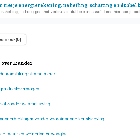
 met je energierekening: naheffing, schatting en dubbel 
naheffing, te hoog geschat verbruik of dubbele incasso? Lees hier hoe je pr
leem ook
(0)
 over Liander
ende aansluiting slimme meter
g productievermogen
itval zonder waarschuwing
omonderbrekingen zonder voorafgaande kennisgeving
rde meter en weigering vervanging