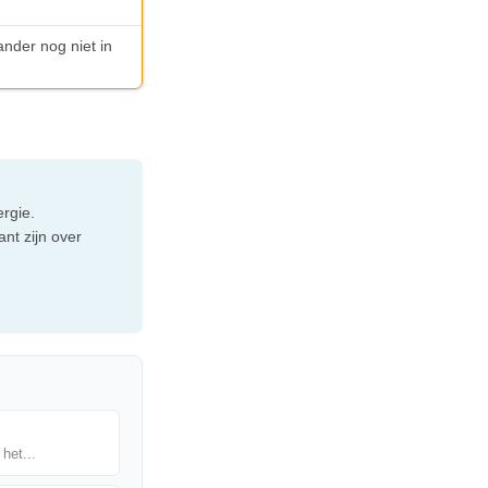
ander nog niet in
rgie.
nt zijn over
het...