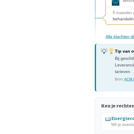
Berich
8 maanden 
behandelin
Alle klachten d
Tip van 
Bij gesch
Leveranci
tarieven.
Bron:
ACM /
Ken je rechte
Energieco
Wil je overst