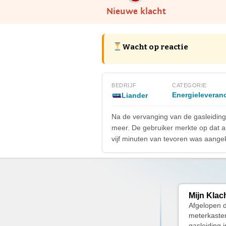
Nieuwe klacht
Wacht op reactie
BEDRIJF
CATEGORIE
Energieleveranc
Liander
Na de vervanging van de gasleiding
meer. De gebruiker merkte op dat all
vijf minuten van tevoren was aange
Mijn Klac
Afgelopen d
meterkaste
gasleiding 