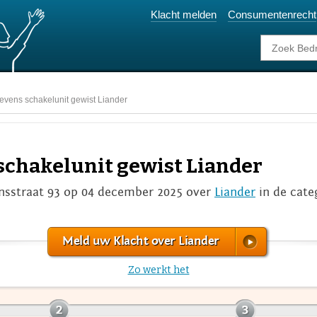
Klacht melden
Consumentenrecht
evens schakelunit gewist Liander
schakelunit gewist Liander
insstraat 93 op 04 december 2025 over
Liander
in de cate
Meld uw Klacht over Liander
Zo werkt het