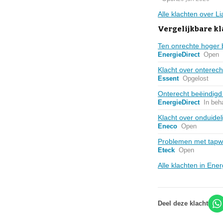
Alle klachten over L
Vergelijkbare kl
Ten onrechte hoger 
EnergieDirect
Open
Klacht over onterec
Essent
Opgelost
Onterecht beëindigd
EnergieDirect
In beh
Klacht over onduidel
Eneco
Open
Problemen met tapwa
Eteck
Open
Alle klachten in Ene
Deel deze klacht