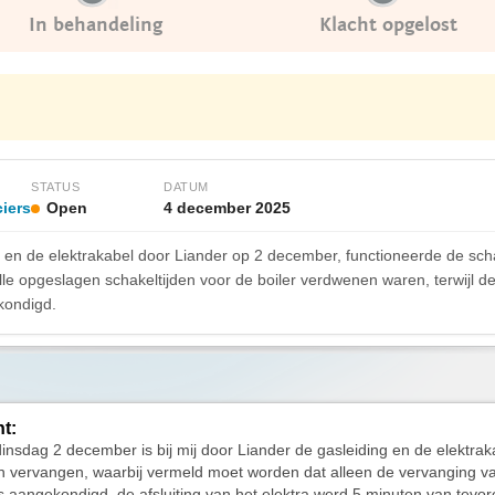
In behandeling
Klacht opgelost
STATUS
DATUM
iers
Open
4 december 2025
 en de elektrakabel door Liander op 2 december, functioneerde de scha
e opgeslagen schakeltijden voor de boiler verdwenen waren, terwijl de af
kondigd.
ht:
insdag 2 december is bij mij door Liander de gasleiding en de elektrak
n vervangen, waarbij vermeld moet worden dat alleen de vervanging v
is aangekondigd, de afsluiting van het elektra werd 5 minuten van tevo