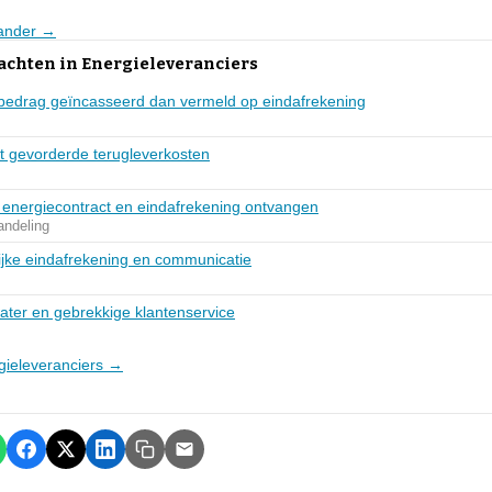
iander →
achten in Energieleveranciers
bedrag geïncasseerd dan vermeld op eindafrekening
ht gevorderde terugleverkosten
 energiecontract en eindafrekening ontvangen
andeling
ijke eindafrekening en communicatie
ter en gebrekkige klantenservice
rgieleveranciers →