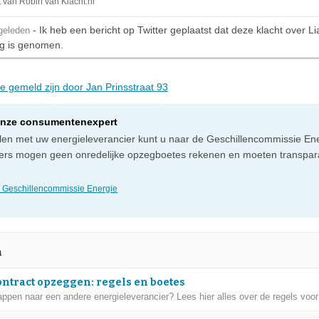
t van Robin van Klacht.nl
- Ik heb een bericht op Twitter geplaatst dat deze klacht over Li
geleden
g is genomen.
ie gemeld zijn door Jan Prinsstraat 93
onze consumentenexpert
illen met uw energieleverancier kunt u naar de Geschillencommissie Ene
ers mogen geen onredelijke opzegboetes rekenen en moeten transpara
 Geschillencommissie Energie
n
ntract opzeggen: regels en boetes
appen naar een andere energieleverancier? Lees hier alles over de regels voor 