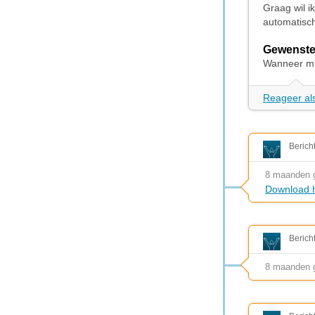
Graag wil i
automatisch
Gewenste
Wanneer mi
Reageer als
Berich
8 maanden 
Download h
Berich
8 maanden 