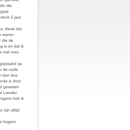
lin die
 gaat
 denk 2 jaar
s, bleek dat
en waren
 die de
g is en dat ik
s niet mee
geplaatst op
op de oude
n ben dus
erde is door
ad geweten
at Liander
rigens heb ik
zijn altijd
us hogere