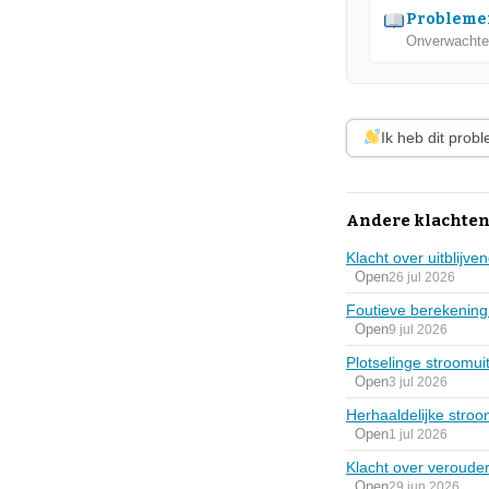
Problemen
Onverwachte 
Ik heb dit prob
Andere klachten
Klacht over uitblijv
Open
26 jul 2026
Foutieve berekenin
Open
9 jul 2026
Plotselinge stroomu
Open
3 jul 2026
Herhaaldelijke stro
Open
1 jul 2026
Klacht over veroude
Open
29 jun 2026