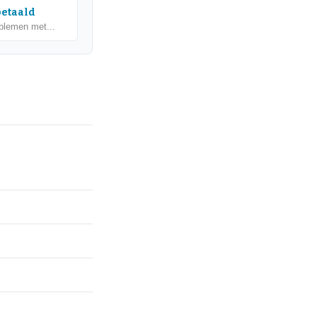
betaald
oblemen met...