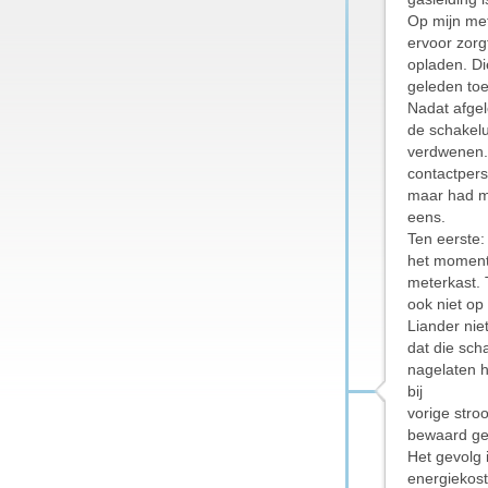
Op mijn met
ervoor zorg
opladen. Di
geleden toe
Nadat afgel
de schakelu
verdwenen.
contactperso
maar had mo
eens.
Ten eerste:
het moment 
meterkast. 
ook niet op
Liander nie
dat die sch
nagelaten h
bij
vorige stro
bewaard ge
Het gevolg 
energiekost