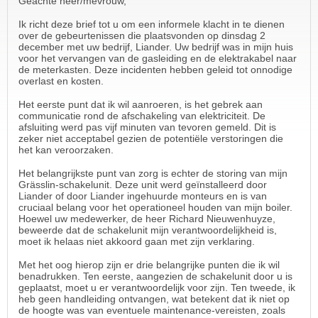
Geachte heer/mevrouw,
Ik richt deze brief tot u om een informele klacht in te dienen
over de gebeurtenissen die plaatsvonden op dinsdag 2
december met uw bedrijf, Liander. Uw bedrijf was in mijn huis
voor het vervangen van de gasleiding en de elektrakabel naar
de meterkasten. Deze incidenten hebben geleid tot onnodige
overlast en kosten.
Het eerste punt dat ik wil aanroeren, is het gebrek aan
communicatie rond de afschakeling van elektriciteit. De
afsluiting werd pas vijf minuten van tevoren gemeld. Dit is
zeker niet acceptabel gezien de potentiële verstoringen die
het kan veroorzaken.
Het belangrijkste punt van zorg is echter de storing van mijn
Grässlin-schakelunit. Deze unit werd geïnstalleerd door
Liander of door Liander ingehuurde monteurs en is van
cruciaal belang voor het operationeel houden van mijn boiler.
Hoewel uw medewerker, de heer Richard Nieuwenhuyze,
beweerde dat de schakelunit mijn verantwoordelijkheid is,
moet ik helaas niet akkoord gaan met zijn verklaring.
Met het oog hierop zijn er drie belangrijke punten die ik wil
benadrukken. Ten eerste, aangezien de schakelunit door u is
geplaatst, moet u er verantwoordelijk voor zijn. Ten tweede, ik
heb geen handleiding ontvangen, wat betekent dat ik niet op
de hoogte was van eventuele maintenance-vereisten, zoals