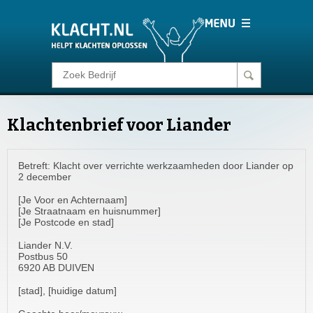
Klacht melden
Klachtenbrief voor Liander
Consumentenrecht
Betreft: Klacht over verrichte werkzaamheden door Liander op
Barometer
2 december
[Je Voor en Achternaam]
Voor Bedrijven
[Je Straatnaam en huisnummer]
[Je Postcode en stad]
Liander N.V.
Login
Postbus 50
6920 AB DUIVEN
[stad], [huidige datum]