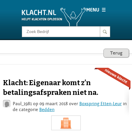
Klacht melden
Consumentenrecht
Terug
Barometer
Klacht: Eigenaar komt z’n
Voor Bedrijven
betalingsafspraken niet na.
Paul_1981 op 09 maart 2018 over
Boxspring Etten-Leur
in
Login
de categorie
Bedden