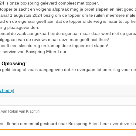
024 is onze boxspring geleverd compleet met topper.
e topper te zacht en volgens afspraak mag je proef slapen en niet goed
 vanaf 1 augustus 2024 bezig om de topper om te ruilen meerdere malen
ad en de eigenaar geeft aan dat de topper onderweg is maar tot op he
ling plaatsgevonden.
email de zaak aangekaart bij de eigenaar maar daar word niet op gere
itgegaan van de reviews maar deze man geeft niet thuis!
heeft een slechte rug en kan op deze topper niet slapen!
e service van Boxspring Etten-Leur.
 Oplossing:
ijn geld terug of zoals aangegeven dat ze overgaan tot omruiling voor e
 bedrijf
t van Robin van Klacht.nl
- Ik heb een email gestuurd naar Boxspring Etten-Leur over deze kla
en