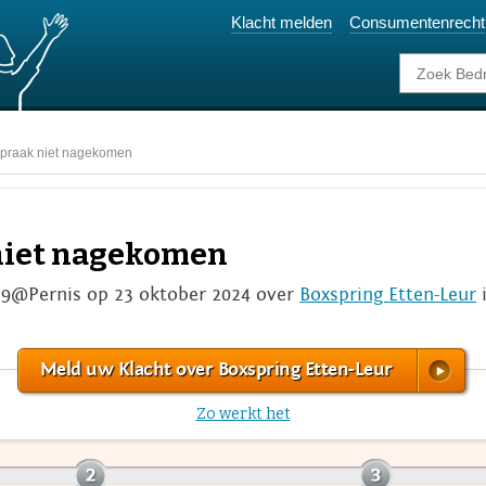
Klacht melden
Consumentenrecht
spraak niet nagekomen
 niet nagekomen
59@Pernis op 23 oktober 2024 over
Boxspring Etten-Leur
i
Meld uw Klacht over Boxspring Etten-Leur
Zo werkt het