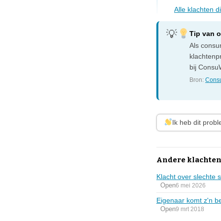
Alle klachten 
Tip van 
Als consum
klachtenp
bij ConsuW
Bron:
Consu
Ik heb dit prob
Andere klachten
Klacht over slechte 
Open
6 mei 2026
Eigenaar komt z'n be
Open
9 mrt 2018