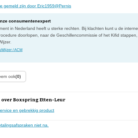
die gemeld zijn door Eric1959@Pernis
onze consumentenexpert
ent in Nederland heeft u sterke rechten. Bij klachten kunt u de intern
rocedure doorlopen, naar de Geschillencommissie of het Kifid stappen,
ijzer.
Wijzer / ACM
leem ook
(0)
 over Boxspring Etten-Leur
service en gebrekkig product
talingsafspraken niet na.