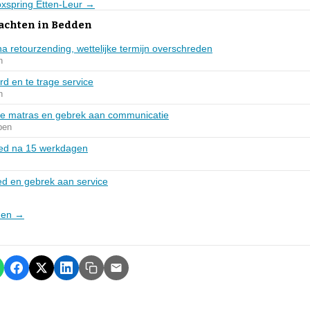
oxspring Etten-Leur →
lachten in Bedden
a retourzending, wettelijke termijn overschreden
n
d en te trage service
n
de matras en gebrek aan communicatie
pen
bed na 15 werkdagen
ed en gebrek aan service
dden →