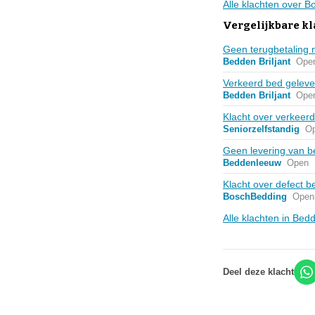
Alle klachten over B
Vergelijkbare k
Geen terugbetaling n
Bedden Briljant
Ope
Verkeerd bed gelever
Bedden Briljant
Ope
Klacht over verkeer
Seniorzelfstandig
O
Geen levering van 
Beddenleeuw
Open
Klacht over defect b
BoschBedding
Open
Alle klachten in Be
Deel deze klacht