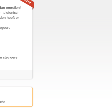
 dan omruilen!
 telefonisch
den heeft er
ageerd.
en stevigere
cht.