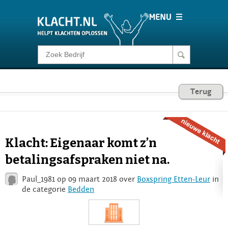
Klacht melden
Consumentenrecht
Terug
Barometer
Klacht: Eigenaar komt z’n
Voor Bedrijven
betalingsafspraken niet na.
Paul_1981 op 09 maart 2018 over
Boxspring Etten-Leur
in
Login
de categorie
Bedden