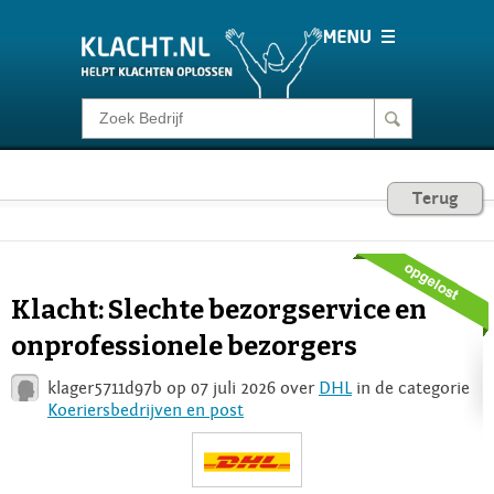
Klacht melden
Consumentenrecht
Terug
Barometer
Klacht: Slechte bezorgservice en
Voor Bedrijven
onprofessionele bezorgers
klager5711d97b op 07 juli 2026 over
DHL
in de categorie
Login
Koeriersbedrijven en post