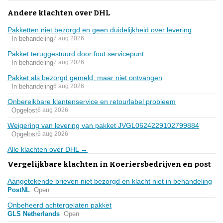
Andere klachten over DHL
Pakketten niet bezorgd en geen duidelijkheid over levering
In behandeling
7 aug 2026
Pakket teruggestuurd door fout servicepunt
In behandeling
7 aug 2026
Pakket als bezorgd gemeld, maar niet ontvangen
In behandeling
6 aug 2026
Onbereikbare klantenservice en retourlabel probleem
Opgelost
6 aug 2026
Weigering van levering van pakket JVGL0624229102799884
Opgelost
6 aug 2026
Alle klachten over DHL →
Vergelijkbare klachten in Koeriersbedrijven en post
Aangetekende brieven niet bezorgd en klacht niet in behandeling
PostNL
Open
Onbeheerd achtergelaten pakket
GLS Netherlands
Open